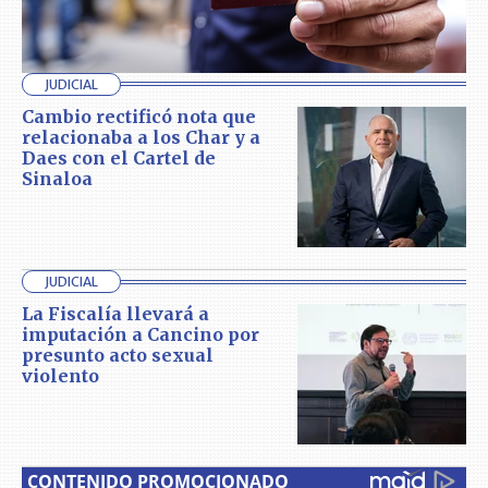
JUDICIAL
Cambio rectificó nota que
relacionaba a los Char y a
Daes con el Cartel de
Sinaloa
JUDICIAL
La Fiscalía llevará a
imputación a Cancino por
presunto acto sexual
violento