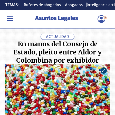
TEMAS:
TEMAS:
Bufetes de abogados
Bufetes de abogados
Abogados
Abogados
Inteligencia arti
Inteligencia arti
INICIO
ACTUALIDAD
En manos del Consejo de Estado, pleito en
ACTUALIDAD
En manos del Consejo de
Estado, pleito entre Aldor y
Colombina por exhibidor