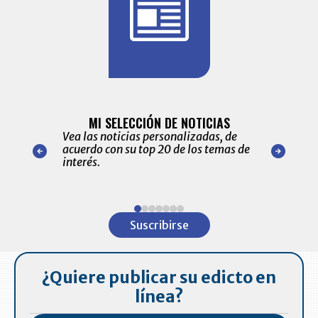
BITÁCORA 
ALERTAS
MI SELECCIÓN DE NOTICIAS
Recopilación
ónico las
Vea las noticias personalizadas, de
económicos 
r nuestro
acuerdo con su top 20 de los temas de
comportamie
amente para
interés.
de las 10.0
ventas en C
Item
1
Suscribirse
of
7
¿Quiere publicar su edicto en
línea?