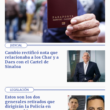
JUDICIAL
Cambio rectificó nota que
relacionaba a los Char y a
Daes con el Cartel de
Sinaloa
LEGISLACIÓN
Estos son los dos
generales retirados que
dirigirán la Policía en