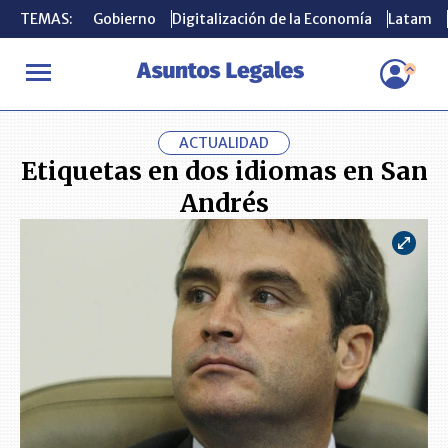
TEMAS:
TEMAS:
Gobierno
Gobierno
Digitalización de la Economía
Digitalización de la Economía
Latam
Latam
INICIO
ACTUALIDAD
Etiquetas en dos idiomas en San Andrés
ACTUALIDAD
Etiquetas en dos idiomas en San
Andrés