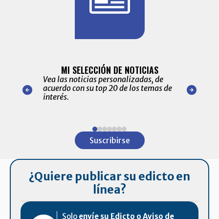
BITÁCORA 
ALERTAS
MI SELECCIÓN DE NOTICIAS
Recopilación
ónico las
Vea las noticias personalizadas, de
económicos 
r nuestro
acuerdo con su top 20 de los temas de
comportamie
amente para
interés.
de las 10.0
ventas en C
Item
1
Suscribirse
of
7
¿Quiere publicar su edicto en
línea?
Solo
envíe su Edicto o Aviso de