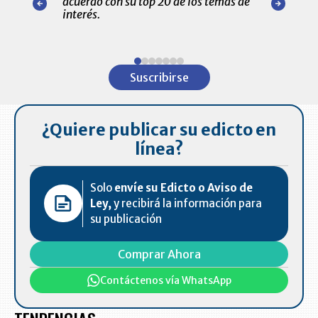
acuerdo con su top 20 de los temas de
comportamie
amente para
interés.
de las 10.0
ventas en C
Item
1
Suscribirse
of
7
¿Quiere publicar su edicto en
línea?
Solo
envíe su Edicto o Aviso de
Ley,
y recibirá la información para
su publicación
Comprar Ahora
Contáctenos vía WhatsApp