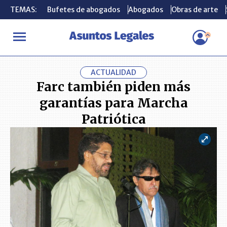
TEMAS:
TEMAS:
Bufetes de abogados
Bufetes de abogados
Abogados
Abogados
Obras de arte
Obras de arte
INICIO
ACTUALIDAD
Farc también piden más garantías para M
ACTUALIDAD
Farc también piden más
garantías para Marcha
Patriótica