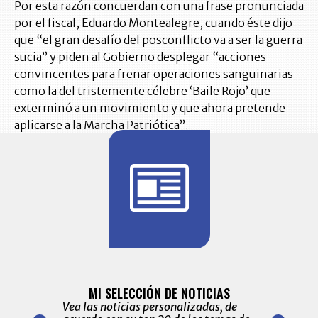
Por esta razón concuerdan con una frase pronunciada
por el fiscal, Eduardo Montealegre, cuando éste dijo
que “el gran desafío del posconflicto va a ser la guerra
sucia” y piden al Gobierno desplegar “acciones
convincentes para frenar operaciones sanguinarias
como la del tristemente célebre ‘Baile Rojo’ que
exterminó a un movimiento y que ahora pretende
aplicarse a la Marcha Patriótica”.
BITÁCORA 
ALERTAS
MI SELECCIÓN DE NOTICIAS
Recopilación
ónico las
Vea las noticias personalizadas, de
económicos 
r nuestro