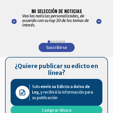
BITÁCORA 
ALERTAS
MI SELECCIÓN DE NOTICIAS
Recopilación
ónico las
Vea las noticias personalizadas, de
económicos 
r nuestro
acuerdo con su top 20 de los temas de
comportamie
amente para
interés.
de las 10.0
ventas en C
Item
1
Suscribirse
of
7
¿Quiere publicar su edicto en
línea?
Solo
envíe su Edicto o Aviso de
Ley,
y recibirá la información para
su publicación
Comprar Ahora