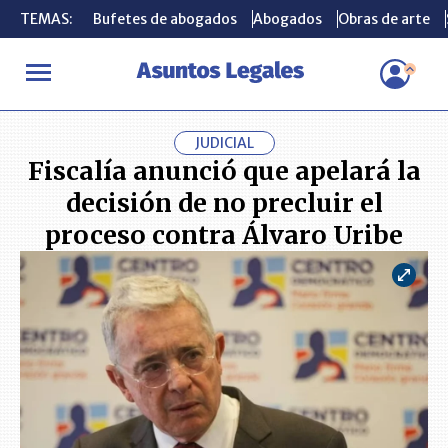
TEMAS:
TEMAS:
Bufetes de abogados
Bufetes de abogados
Abogados
Abogados
Obras de arte
Obras de arte
INICIO
ACTUALIDAD
Fiscalía anunció que apelará la decisión d
JUDICIAL
Fiscalía anunció que apelará la
decisión de no precluir el
proceso contra Álvaro Uribe