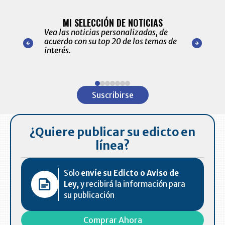
BITÁCORA 
ALERTAS
MI SELECCIÓN DE NOTICIAS
Recopilación
ónico las
Vea las noticias personalizadas, de
económicos 
r nuestro
acuerdo con su top 20 de los temas de
comportamie
amente para
interés.
de las 10.0
ventas en C
Item
1
Suscribirse
of
7
¿Quiere publicar su edicto en
línea?
Solo
envíe su Edicto o Aviso de
Ley,
y recibirá la información para
su publicación
Comprar Ahora