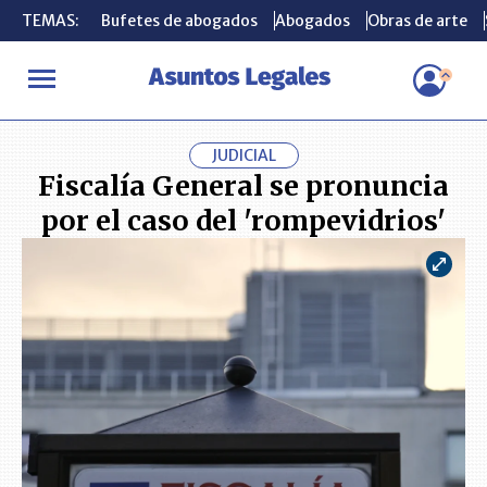
TEMAS:
TEMAS:
Bufetes de abogados
Bufetes de abogados
Abogados
Abogados
Obras de arte
Obras de arte
INICIO
ACTUALIDAD
Fiscalía General se pronuncia por el caso 
JUDICIAL
Fiscalía General se pronuncia
por el caso del 'rompevidrios'