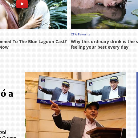
ó a
José