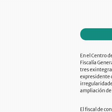
En el Centro d
Fiscalía Gener
tres exintegra
expresidente 
irregularidad
ampliación de 
El fiscal de c