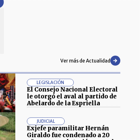
CENTRO DE CONVENCIONES
Reviva en primera fila todos los foros y cátedras LR. Espacios de
s y regiones del
conocimiento alrededor de los temas económicos, empresariales y
.000 primeras empresas
financieros que permiten el posicionamiento y desarrollo de los
negocios en el país.
Ver más de Actualidad
LEGISLACIÓN
El Consejo Nacional Electoral
le otorgó el aval al partido de
Abelardo de la Espriella
JUDICIAL
Exjefe paramilitar Hernán
Giraldo fue condenado a 20