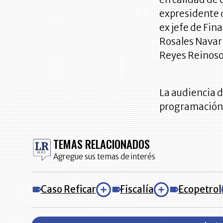
expresidente 
ex jefe de Fin
Rosales Navar
Reyes Reinoso 
La audiencia d
programación d
TEMAS RELACIONADOS
Agregue sus temas de interés
Caso Reficar
Fiscalía
Ecopetrol