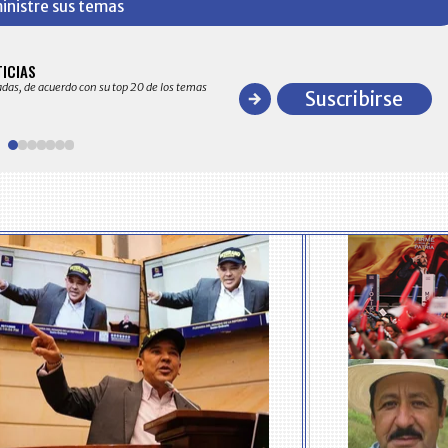
inistre sus temas
BITÁCORA EMPRESARIAL 10.000 LR
TICIAS
Recopilación clasificada por sectores económico
adas, de acuerdo con su top 20 de los temas
comportamiento general y detallado de las 10
Suscribirse
en ventas en Colombia