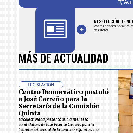
Adm
FICACIONES Y ALERTAS
MI SELECCIÓN DE NO
 en su correo electrónico las noticias seleccionadas por nuestro
Vea las noticias personaliz
 editorial exclusivamente para usted.
de interés.
Item
1
MÁS DE ACTUALIDAD
of
7
LEGISLACIÓN
Centro Democrático postuló
a José Carreño para la
Secretaría de la Comisión
Quinta
La colectividad presentó oficialmente la
candidatura de José Vicente Carreño para la
Secretaría General de la Comisión Quinta de la