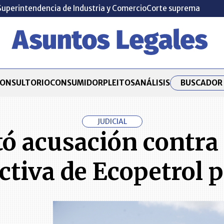
Superintendencia de Industria y Comercio
Corte suprema
BUSCADOR 
ONSULTORIO
CONSUMIDOR
PLEITOS
ANÁLISIS
JUDICIAL
tó acusación contr
ctiva de Ecopetrol 