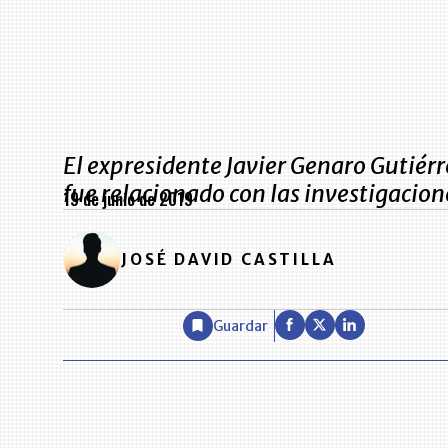
El expresidente Javier Genaro Gutiérr
fue relacionado con las investigacion
19 de junio de 2019
JOSÉ DAVID CASTILLA
Guardar