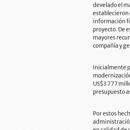
develado el ma
establecieron 
información fi
proyecto. De 
mayores recurs
compañía y ge
Inicialmente p
modernización
US$3.777 millo
presupuesto a
Por estos hecho
administración
en calidad de 