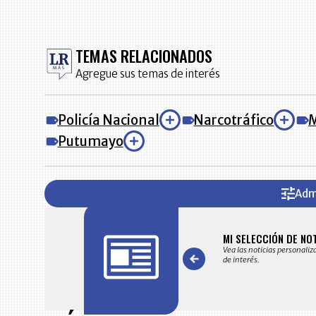
TEMAS RELACIONADOS
Agregue sus temas de interés
Policía Nacional
Narcotráfico
M
Putumayo
Adm
FICACIONES Y ALERTAS
MI SELECCIÓN DE NO
 en su correo electrónico las noticias seleccionadas por nuestro
Vea las noticias personaliz
 editorial exclusivamente para usted.
de interés.
Item
1
of