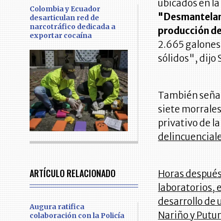
ubicados en la
Colombia y Ecuador
"Desmantelamo
desarticulan red de
narcotráfico dedicada a
producción de
exportar cocaína
2.665 galones 
sólidos", dijo
También señal
siete morrales
privativo de la
delincuenciale
ARTÍCULO RELACIONADO
Horas después,
laboratorios, 
desarrollo de 
Augura ratifica
Nariño y Put
colaboración con la Policía