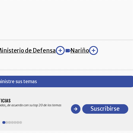
inisterio de Defensa
Nariño
inistre sus temas
BITÁCORA EMPRESARIAL 10.000 LR
TICIAS
Recopilación clasificada por sectores económico
adas, de acuerdo con su top 20 de los temas
comportamiento general y detallado de las 10
Suscribirse
en ventas en Colombia