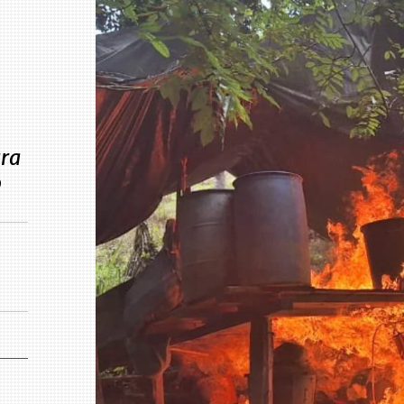
tra
o