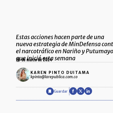
Estas acciones hacen parte de una
nueva estrategia de MinDefensa con
el narcotráfico en Nariño y Putumay
que inició esta semana
28 de marzo de 2024
KAREN PINTO DUITAMA
kpinto@larepublica.com.co
Guardar