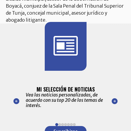
Boyacá, conjuez de la Sala Penal del Tribunal Superior
de Tunja, concejal municipal, asesor jurídico y
abogado litigante.
BITÁCORA 
ALERTAS
MI SELECCIÓN DE NOTICIAS
Recopilación
ónico las
Vea las noticias personalizadas, de
económicos 
r nuestro
acuerdo con su top 20 de los temas de
comportamie
amente para
interés.
de las 10.0
ventas en C
Item
1