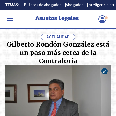
TEMAS:
TEMAS:
Bufetes de abogados
Bufetes de abogados
Abogados
Abogados
Inteligencia arti
Inteligencia arti
INICIO
ACTUALIDAD
Gilberto Rondón González está un paso má
ACTUALIDAD
Gilberto Rondón González está
un paso más cerca de la
Contraloría