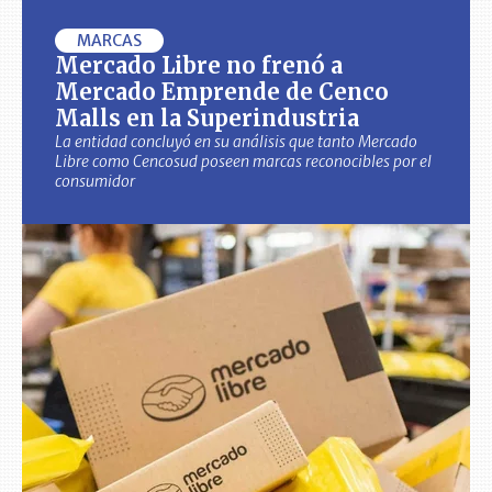
MARCAS
Mercado Libre no frenó a
Mercado Emprende de Cenco
Malls en la Superindustria
La entidad concluyó en su análisis que tanto Mercado
Libre como Cencosud poseen marcas reconocibles por el
consumidor