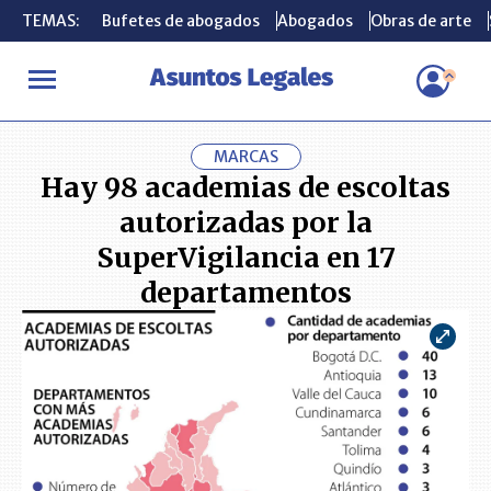
TEMAS:
TEMAS:
Bufetes de abogados
Bufetes de abogados
Abogados
Abogados
Obras de arte
Obras de arte
INICIO
ACTUALIDAD
Hay 98 academias de escoltas autorizadas
MARCAS
Hay 98 academias de escoltas
autorizadas por la
SuperVigilancia en 17
departamentos