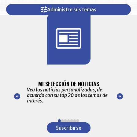
Administre sus temas
BITÁCORA 
ALERTAS
MI SELECCIÓN DE NOTICIAS
Recopilación
ónico las
Vea las noticias personalizadas, de
económicos 
r nuestro
acuerdo con su top 20 de los temas de
comportamie
amente para
interés.
de las 10.0
ventas en C
Item
1
Suscribirse
of
7