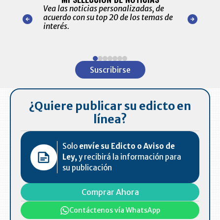
ónico las
Vea las noticias personalizadas, de
económicos 
r nuestro
acuerdo con su top 20 de los temas de
comportamie
amente para
interés.
de las 10.0
ventas en C
Item
1
Suscribirse
of
7
¿Quiere publicar su edicto en
línea?
Solo
envíe su Edicto o Aviso de
Ley,
y recibirá la información para
su publicación
Comprar Ahora
Contáctenos vía WhatsApp