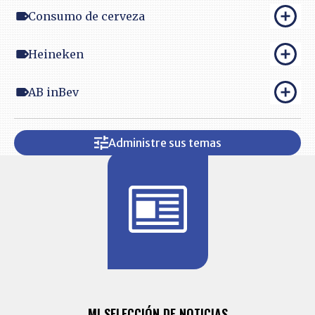
Consumo de cerveza
Heineken
AB inBev
Administre sus temas
BITÁCORA 
ALERTAS
MI SELECCIÓN DE NOTICIAS
Recopilación