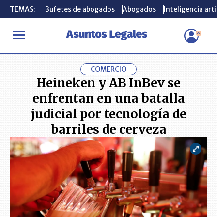
TEMAS:
TEMAS:
Bufetes de abogados
Bufetes de abogados
Abogados
Abogados
Inteligencia arti
Inteligencia arti
INICIO
ACTUALIDAD
Heineken y AB InBev se enfrentan en una ba
COMERCIO
Heineken y AB InBev se
enfrentan en una batalla
judicial por tecnología de
barriles de cerveza