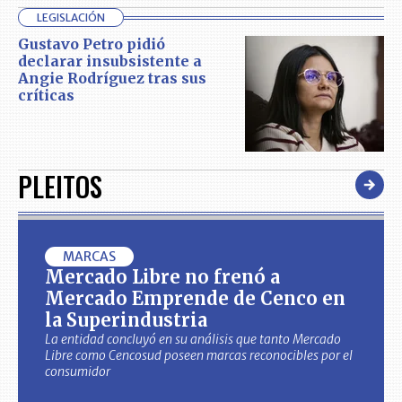
LEGISLACIÓN
Gustavo Petro pidió
declarar insubsistente a
Angie Rodríguez tras sus
críticas
PLEITOS
MARCAS
Mercado Libre no frenó a
Mercado Emprende de Cenco en
la Superindustria
La entidad concluyó en su análisis que tanto Mercado
Libre como Cencosud poseen marcas reconocibles por el
consumidor