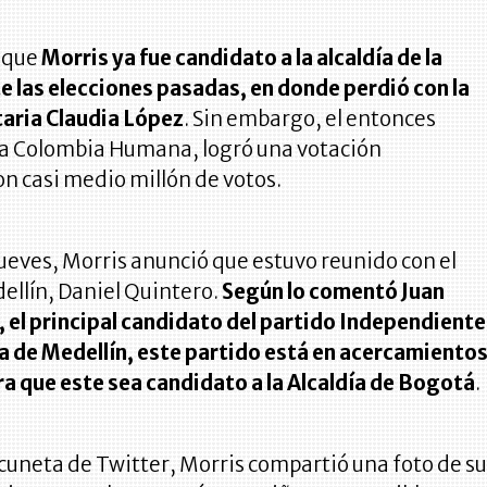
 que
Morris ya fue candidato a la alcaldía de la
e las elecciones pasadas, en donde perdió con la
aria Claudia López
. Sin embargo, el entonces
la Colombia Humana, logró una votación
n casi medio millón de votos.
ueves, Morris anunció que estuvo reunido con el
ellín, Daniel Quintero.
Según lo comentó Juan
, el principal candidato del partido Independient
ía de Medellín, este partido está en acercamiento
a que este sea candidato a la Alcaldía de Bogotá
.
 cuneta de Twitter, Morris compartió una foto de s