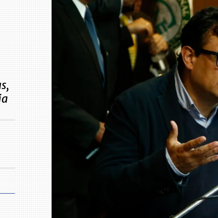
s,
ia