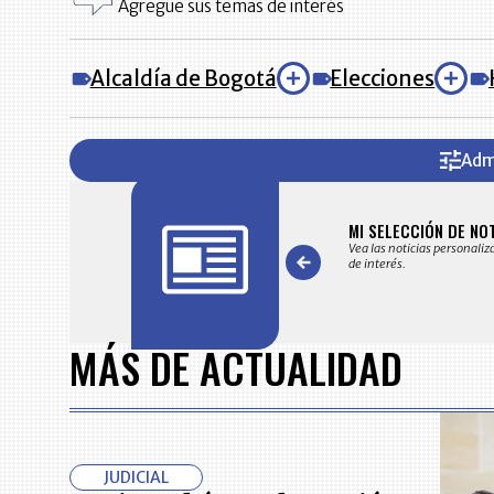
Agregue sus temas de interés
Alcaldía de Bogotá
Elecciones
Adm
FICACIONES Y ALERTAS
MI SELECCIÓN DE NO
 en su correo electrónico las noticias seleccionadas por nuestro
Vea las noticias personaliz
 editorial exclusivamente para usted.
de interés.
Item
1
MÁS DE ACTUALIDAD
of
7
JUDICIAL