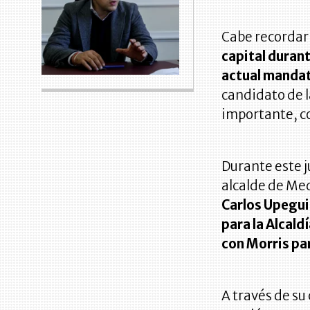
Cabe recordar
capital durant
actual mandat
candidato de 
importante, co
Durante este j
alcalde de Med
Carlos Upegui
para la Alcald
con Morris par
A través de su