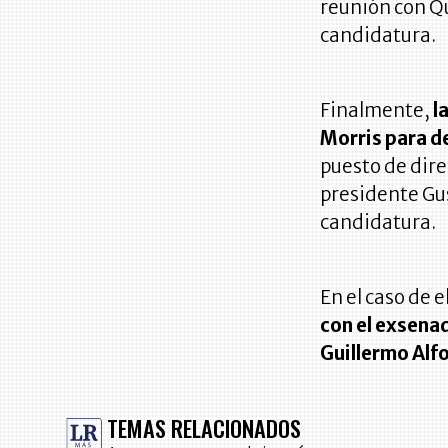
reunión con Qu
candidatura.
Finalmente,
l
Morris para de
puesto de dire
presidente Gus
candidatura.
En el caso de 
con el exsenad
Guillermo Alf
TEMAS RELACIONADOS