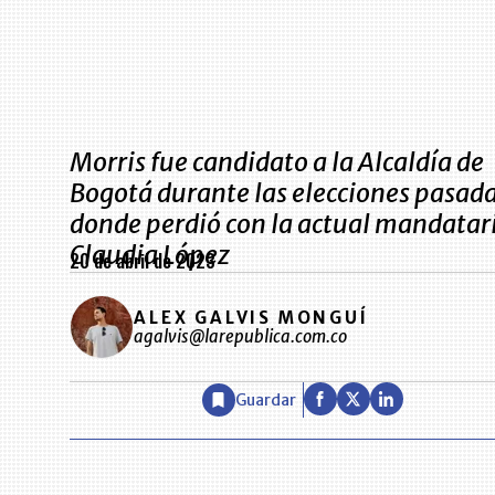
Morris fue candidato a la Alcaldía de
Bogotá durante las elecciones pasada
donde perdió con la actual mandatar
Claudia López
20 de abril de 2023
ALEX GALVIS MONGUÍ
agalvis@larepublica.com.co
Guardar