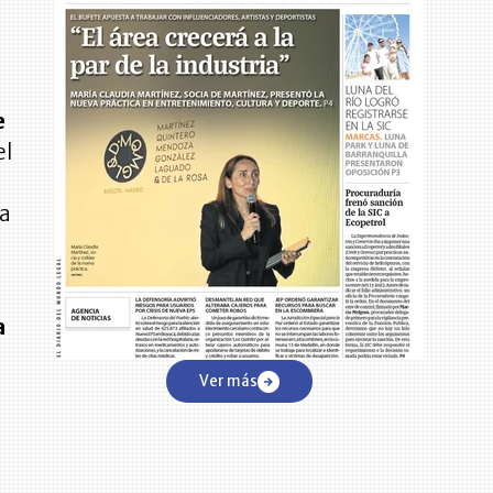
e
el
na
a
Ver más