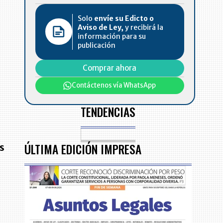
Solo
envíe su Edicto o
Aviso de Ley,
y recibirá la
información para su
publicación
Comprar ahora
Contáctenos vía WhatsApp
TENDENCIAS
ÚLTIMA EDICIÓN IMPRESA
es
s
u