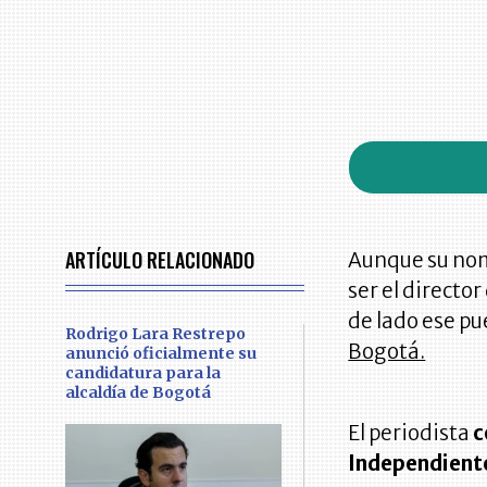
ARTÍCULO RELACIONADO
Aunque su nom
ser el directo
de lado ese pu
Rodrigo Lara Restrepo
Bogotá.
anunció oficialmente su
candidatura para la
alcaldía de Bogotá
El periodista
c
Independient