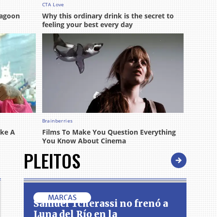
PLEITOS
MARCAS
Samuel Tcherassi no frenó a
Luna del Río en la