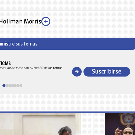
Hollman Morris
inistre sus temas
BITÁCORA EMPRESARIAL 10.000 LR
TICIAS
Recopilación clasificada por sectores económico
adas, de acuerdo con su top 20 de los temas
comportamiento general y detallado de las 10
Suscribirse
en ventas en Colombia