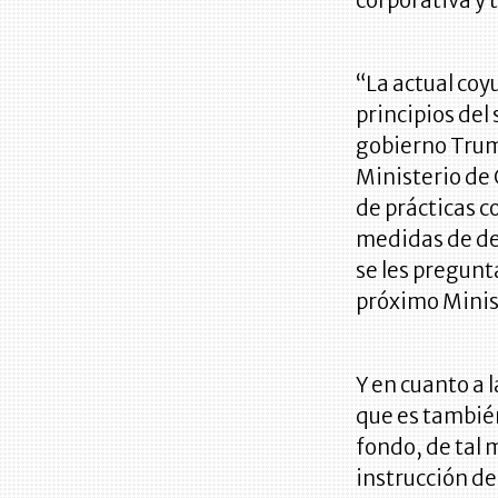
corporativa y 
“La actual coy
principios del 
gobierno Trump
Ministerio de 
de prácticas c
medidas de de
se les pregunt
próximo Minis
Y en cuanto a 
que es también
fondo, de tal 
instrucción de