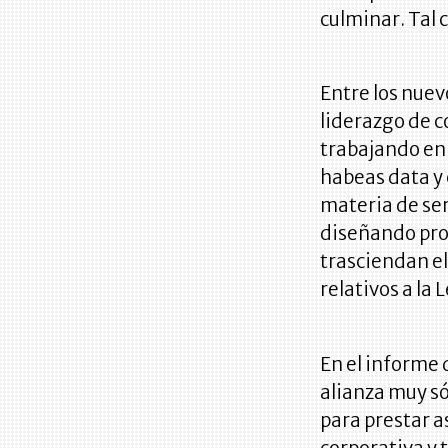
culminar. Tal c
Entre los nuev
liderazgo de 
trabajando en
habeas data y
materia de ser
diseñando pr
trasciendan el
relativos a la 
En el informe
alianza muy só
para prestar a