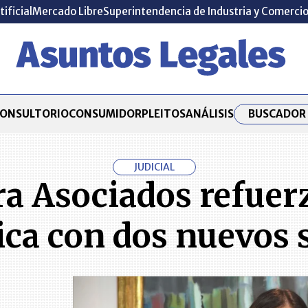
tificial
Mercado Libre
Superintendencia de Industria y Comerci
BUSCADOR 
ONSULTORIO
CONSUMIDOR
PLEITOS
ANÁLISIS
JUDICIAL
ra Asociados refuer
ica con dos nuevos 