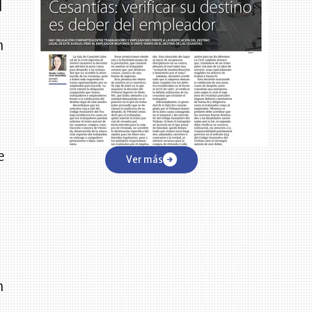
l
n
e
Ver más
n