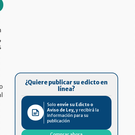
n
,
s
¿Quiere publicar su edicto en
ho
línea?
al
Solo
envíe su Edicto o
Aviso de Ley,
y recibirá la
información para su
publicación
Comprar ahora