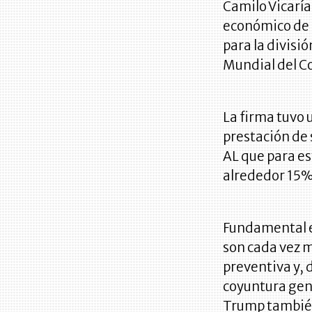
Camilo Vicarí
económico de 
para la divisi
Mundial del C
La firma tuvo 
prestación de 
AL que para es
alrededor 15% 
Fundamental 
son cada vez m
preventiva y, 
coyuntura gene
Trump también