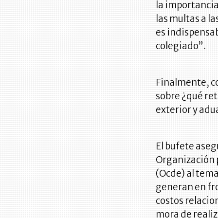
la importanci
las multas a l
es indispensa
colegiado”.
Finalmente, co
sobre ¿qué ret
exterior y ad
El bufete aseg
Organización p
(Ocde) al tema
generan en fro
costos relacio
mora de realiz