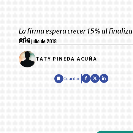
La firma espera crecer 15% al finaliza
año
23 de julio de 2018
TATY PINEDA ACUÑA
Guardar