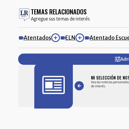
TEMAS RELACIONADOS
Agregue sus temas de interés
Atentados
ELN
Atentado Escue
Adm
FICACIONES Y ALERTAS
MI SELECCIÓN DE NO
 en su correo electrónico las noticias seleccionadas por nuestro
Vea las noticias personaliz
 editorial exclusivamente para usted.
de interés.
Item
1
of
7