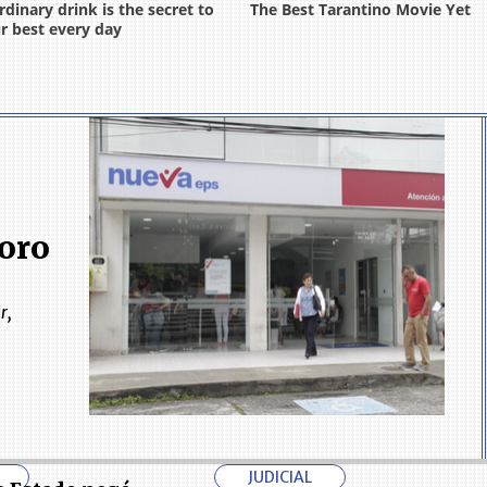
ioro
r,
JUDICIAL