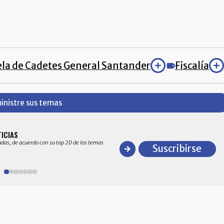
la de Cadetes General Santander
Fiscalía
inistre sus temas
BITÁCORA EMPRESARIAL 10.000 LR
TICIAS
Recopilación clasificada por sectores económico
adas, de acuerdo con su top 20 de los temas
comportamiento general y detallado de las 10
Suscribirse
en ventas en Colombia