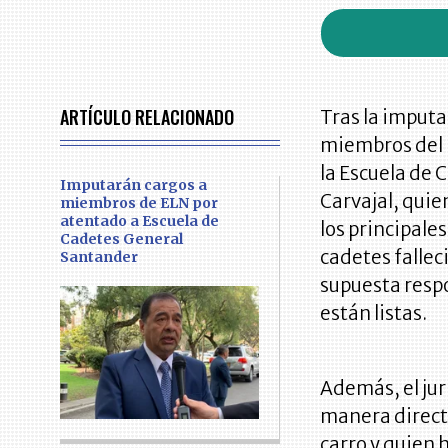
ARTÍCULO RELACIONADO
Tras la imputa
miembros del E
la Escuela de
Imputarán cargos a
Carvajal, quie
miembros de ELN por
atentado a Escuela de
los principale
Cadetes General
cadetes fallec
Santander
supuesta respo
están listas.
Además, el jur
manera directa
carro y quien 