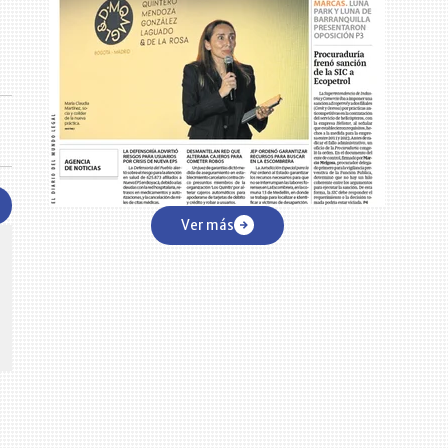
Ver más
CENTRO DE CONVENCIONES
Reviva en primera fila todos los foros y cátedras LR. Espacios de
s y regiones del
conocimiento alrededor de los temas económicos, empresariales y
.000 primeras empresas
financieros que permiten el posicionamiento y desarrollo de los
negocios en el país.