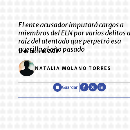
El ente acusador imputará cargos a
miembros del ELN por varios delitos 
raíz del atentado que perpetró esa
guerilla el año pasado
17 de enero de 2020
NATALIA MOLANO TORRES
Guardar