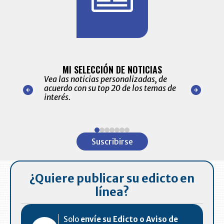
BITÁCORA 
ALERTAS
MI SELECCIÓN DE NOTICIAS
Recopilación
ónico las
Vea las noticias personalizadas, de
económicos 
r nuestro
acuerdo con su top 20 de los temas de
comportamie
amente para
interés.
de las 10.0
ventas en C
Item
1
Suscribirse
of
7
¿Quiere publicar su edicto en
línea?
Solo
envíe su Edicto o Aviso de