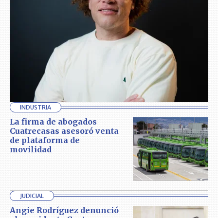
INDUSTRIA
La firma de abogados
Cuatrecasas asesoró venta
de plataforma de
movilidad
JUDICIAL
Angie Rodríguez denunció