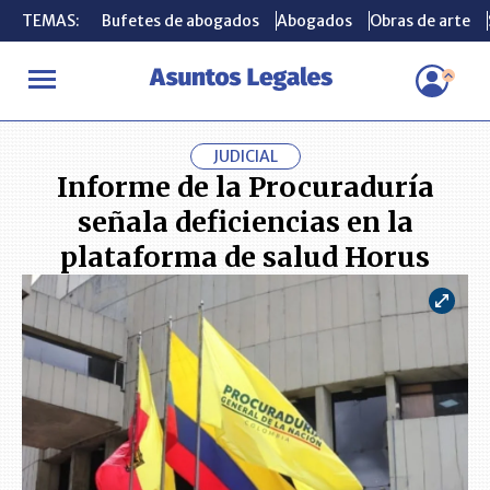
TEMAS:
TEMAS:
Bufetes de abogados
Bufetes de abogados
Abogados
Abogados
Obras de arte
Obras de arte
INICIO
ACTUALIDAD
Informe de la Procuraduría señala deficie
JUDICIAL
Informe de la Procuraduría
señala deficiencias en la
plataforma de salud Horus