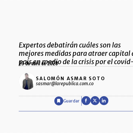
Expertos debatirán cuáles son las
mejores medidas para atraer capital 
país en medio de la crisis por el covi
29 de abril de 2020
SALOMÓN ASMAR SOTO
sasmar@larepublica.com.co
Guardar