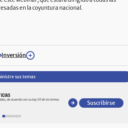
esadas en la coyuntura nacional.
Inversión
inistre sus temas
BITÁCORA EMPRESARIAL 10.000 LR
TICIAS
Recopilación clasificada por sectores económico
adas, de acuerdo con su top 20 de los temas
comportamiento general y detallado de las 10
Suscribirse
en ventas en Colombia