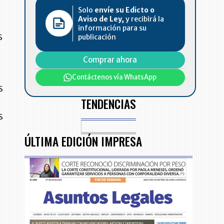
Solo
envíe su Edicto o
Aviso de Ley,
y recibirá la
información para su
s
publicación
Comprar ahora
Contáctenos vía WhatsApp
s
TENDENCIAS
s
ÚLTIMA EDICIÓN IMPRESA