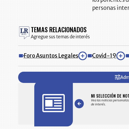
personas inter
TEMAS RELACIONADOS
Agregue sus temas de interés
Foro Asuntos Legales
Covid-19
Adm
FICACIONES Y ALERTAS
MI SELECCIÓN DE NO
 en su correo electrónico las noticias seleccionadas por nuestro
Vea las noticias personaliz
 editorial exclusivamente para usted.
de interés.
Item
1
of