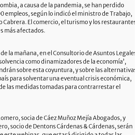
lombia, a causa de la pandemia, se han perdido
0 empleos, según lo indicó el ministro de Trabajo,
 Cabrera. El comercio, el turismo y los restaurante
es más afectados.
0 de la mañana, en el Consultorio de Asuntos Legale
nsolvencia como dinamizadores de la economía’,
drán sobre esta coyuntura, y sobre las alternativa
país para solventar una eventual crisis económica,
de las medidas tomadas para contrarrestar el
omero, socia de Cáez Muñoz Mejía Abogados, y
ero, socio de Dentons Cárdenas & Cárdenas, serán
e este webinar, que estará dirigido a todas las