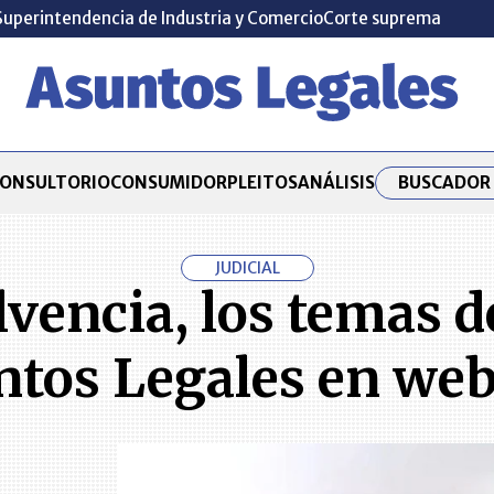
Superintendencia de Industria y Comercio
Corte suprema
BUSCADOR 
ONSULTORIO
CONSUMIDOR
PLEITOS
ANÁLISIS
JUDICIAL
lvencia, los temas d
tos Legales en we