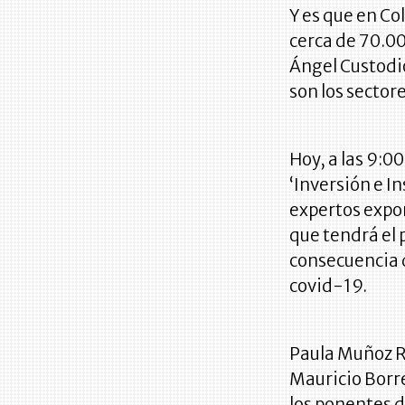
Y es que en Co
cerca de 70.00
Ángel Custodio
son los sector
Hoy, a las 9:0
‘Inversión e I
expertos expon
que tendrá el 
consecuencia 
covid-19.
Paula Muñoz R
Mauricio Borr
los ponentes d