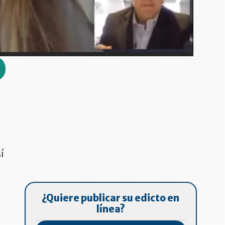
s
í
¿Quiere publicar su edicto en
línea?