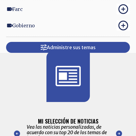
Farc
Gobierno
Administre sus temas
BITÁCORA 
ALERTAS
MI SELECCIÓN DE NOTICIAS
Recopilación
ónico las
Vea las noticias personalizadas, de
económicos 
r nuestro
acuerdo con su top 20 de los temas de
comportamie
amente para