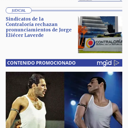
JUDICIAL
Sindicatos de la
Contraloría rechazan
pronunciamientos de Jorge
Eliécer Laverde