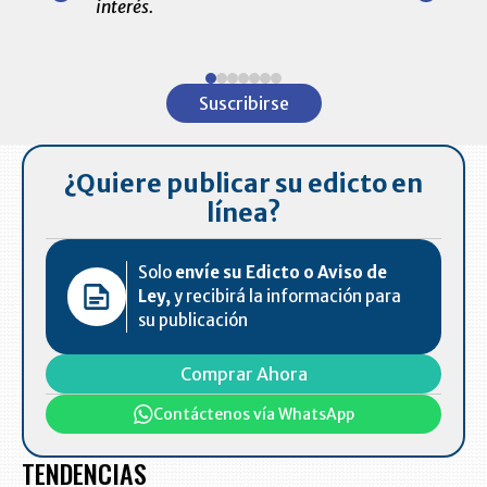
interés.
de las 10.0
ventas en C
Item
1
Suscribirse
of
7
¿Quiere publicar su edicto en
línea?
Solo
envíe su Edicto o Aviso de
Ley,
y recibirá la información para
su publicación
Comprar Ahora
Contáctenos vía WhatsApp
TENDENCIAS