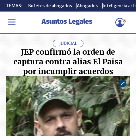
TEMAS:
TEMAS:
Bufetes de abogados
Bufetes de abogados
Abogados
Abogados
Inteligencia arti
Inteligencia arti
INICIO
ACTUALIDAD
JEP confirmó la orden de captura contra al
JUDICIAL
JEP confirmó la orden de
captura contra alias El Paisa
por incumplir acuerdos