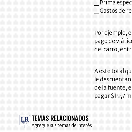
_ Prima especi
_ Gastos de r
Por ejemplo, e
pago de viátic
del carro, entr
A este total q
le descuentan 
de la fuente, 
pagar $19,7 mi
TEMAS RELACIONADOS
Agregue sus temas de interés