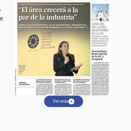
e
te
e
Ver más