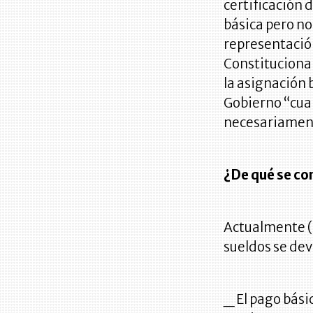
certificación d
básica pero n
representación
Constituciona
la asignación 
Gobierno “cuan
necesariament
¿De qué se co
Actualmente (s
sueldos se de
_ El pago bási