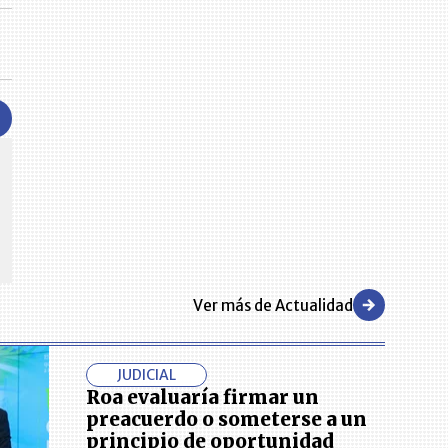
CENTRO DE CONVENCIONES
Reviva en primera fila todos los foros y cátedras LR. Espacios de
s y regiones del
conocimiento alrededor de los temas económicos, empresariales y
.000 primeras empresas
financieros que permiten el posicionamiento y desarrollo de los
negocios en el país.
Ver más de Actualidad
JUDICIAL
Roa evaluaría firmar un
preacuerdo o someterse a un
principio de oportunidad