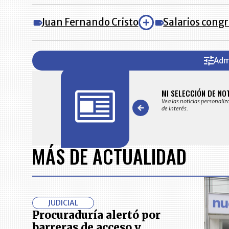
Juan Fernando Cristo
Salarios congr
Adm
FICACIONES Y ALERTAS
MI SELECCIÓN DE NO
 en su correo electrónico las noticias seleccionadas por nuestro
Vea las noticias personaliz
 editorial exclusivamente para usted.
de interés.
Item
1
MÁS DE ACTUALIDAD
of
7
JUDICIAL
Procuraduría alertó por
barreras de acceso y