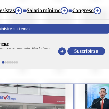
esistas
Salario mínimo
Congreso
inistre sus temas
BITÁCORA EMPRESARIAL 10.000 LR
TICIAS
Recopilación clasificada por sectores económico
adas, de acuerdo con su top 20 de los temas
comportamiento general y detallado de las 10
Suscribirse
en ventas en Colombia