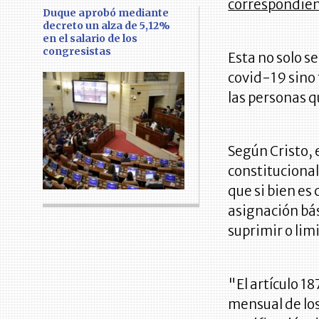
correspondien
Duque aprobó mediante
decreto un alza de 5,12%
en el salario de los
congresistas
Esta no solo s
covid-19 sino 
las personas q
Según Cristo, 
constitucional
que si bien es 
asignación bás
suprimir o lim
"El artículo 1
mensual de los