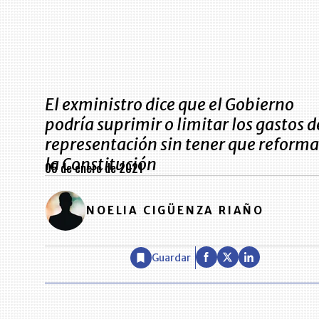
El exministro dice que el Gobierno
podría suprimir o limitar los gastos d
representación sin tener que reforma
la Constitución
05 de enero de 2021
NOELIA CIGÜENZA RIAÑO
Guardar