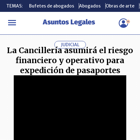
TEMAS:
TEMAS:
Bufetes de abogados
Bufetes de abogados
Abogados
Abogados
Obras de arte
Obras de arte
INICIO
ACTUALIDAD
La Cancillería asumirá el riesgo financier
JUDICIAL
La Cancillería asumirá el riesgo
financiero y operativo para
expedición de pasaportes