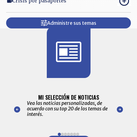
Crisis por pasaportes
Administre sus temas
BITÁCORA 
ALERTAS
MI SELECCIÓN DE NOTICIAS
Recopilación
ónico las
Vea las noticias personalizadas, de
económicos 
r nuestro
acuerdo con su top 20 de los temas de
comportamie
amente para
interés.
de las 10.0
ventas en C
Item
1