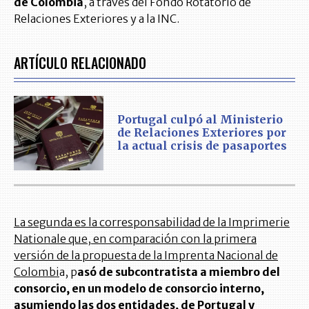
de Colombia
, a través del Fondo Rotatorio de
Relaciones Exteriores y a la INC.
ARTÍCULO RELACIONADO
Portugal culpó al Ministerio
de Relaciones Exteriores por
la actual crisis de pasaportes
La segunda es la corresponsabilidad de la Imprimerie
Nationale que, en comparación con la primera
versión de la propuesta de la Imprenta Nacional de
Colombi
a, p
asó de subcontratista a miembro del
consorcio, en un modelo de consorcio interno,
asumiendo las dos entidades, de Portugal y