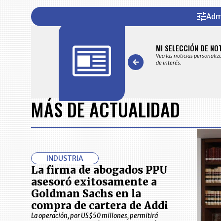
Adm
FICACIONES Y ALERTAS
MI SELECCIÓN DE NO
 en su correo electrónico las noticias seleccionadas por nuestro
Vea las noticias personaliz
 editorial exclusivamente para usted.
de interés.
Item
1
MÁS DE ACTUALIDAD
of
7
INDUSTRIA
La firma de abogados PPU
asesoró exitosamente a
Goldman Sachs en la
compra de cartera de Addi
La operación, por US$50 millones, permitirá