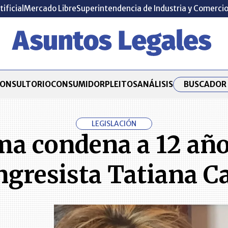
tificial
Mercado Libre
Superintendencia de Industria y Comerci
BUSCADOR 
ONSULTORIO
CONSUMIDOR
PLEITOS
ANÁLISIS
LEGISLACIÓN
a condena a 12 años
gresista Tatiana C