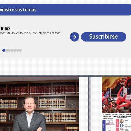
inistre sus temas
BITÁCORA EMPRESARIAL 10.000 LR
TICIAS
Recopilación clasificada por sectores económico
adas, de acuerdo con su top 20 de los temas
comportamiento general y detallado de las 10
Suscribirse
en ventas en Colombia