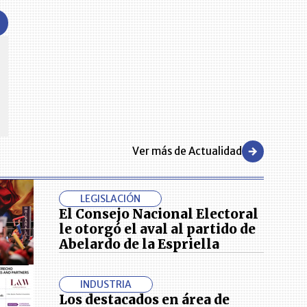
CENTRO DE CONVENCIONES
Reviva en primera fila todos los foros y cátedras LR. Espacios de
s y regiones del
conocimiento alrededor de los temas económicos, empresariales y
.000 primeras empresas
financieros que permiten el posicionamiento y desarrollo de los
negocios en el país.
Ver más de Actualidad
LEGISLACIÓN
El Consejo Nacional Electoral
le otorgó el aval al partido de
Abelardo de la Espriella
INDUSTRIA
Los destacados en área de