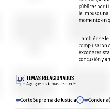
públicas por 1
le impuso una 
momento en qu
También se le 
compulsaron c
excongresista 
concusión y a
TEMAS RELACIONADOS
Agregue sus temas de interés
Corte Suprema de Justicia
Condena