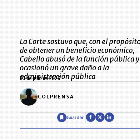
La Corte sostuvo que, con el propósit
de obtener un beneficio económico,
Cabello abusó de la función pública y
ocasionó un grave daño a la
administración pública
03 de julio de 2026
COLPRENSA
Guardar