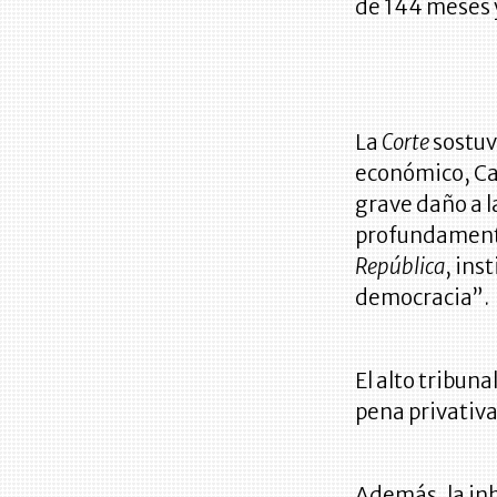
de 144 meses y 
La
Corte
sostuv
económico, Cab
grave daño a 
profundamente
República
, ins
democracia”.
El alto tribuna
pena privativa 
Además, la inh