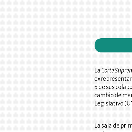
La
Corte Suprem
exrepresentan
5 de sus colab
cambio de man
Legislativo (U
La sala de pri