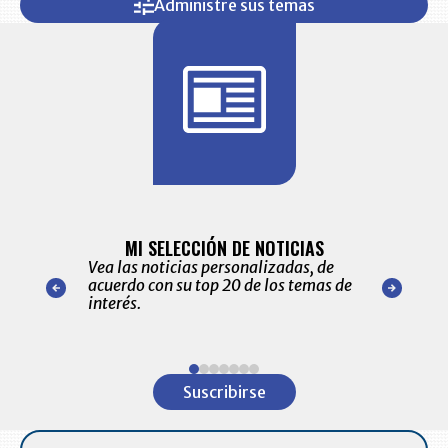
Administre sus temas
BITÁCORA 
ALERTAS
MI SELECCIÓN DE NOTICIAS
Recopilación
ónico las
Vea las noticias personalizadas, de
económicos 
r nuestro
acuerdo con su top 20 de los temas de
comportamie
amente para
interés.
de las 10.0
ventas en C
Item
1
Suscribirse
of
7