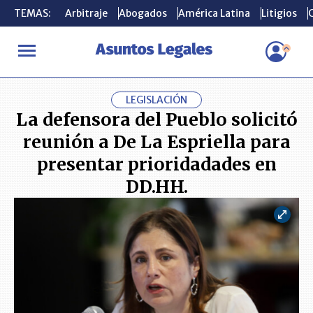
TEMAS:
TEMAS:
Arbitraje
Arbitraje
Abogados
Abogados
América Latina
América Latina
Litigios
Litigios
C
C
INICIO
ACTUALIDAD
La defensora del Pueblo solicitó reunión 
LEGISLACIÓN
La defensora del Pueblo solicitó
reunión a De La Espriella para
presentar prioridadades en
DD.HH.