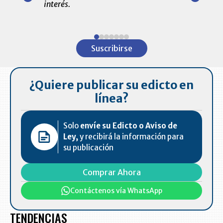
interés.
de las 10.0
ventas en C
Item
1
Suscribirse
of
7
¿Quiere publicar su edicto en
línea?
Solo
envíe su Edicto o Aviso de
Ley,
y recibirá la información para
su publicación
Comprar Ahora
Contáctenos vía WhatsApp
TENDENCIAS