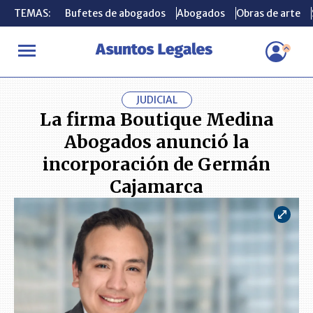
TEMAS:
TEMAS:
Bufetes de abogados
Bufetes de abogados
Abogados
Abogados
Obras de arte
Obras de arte
INICIO
ACTUALIDAD
La firma Boutique Medina Abogados anun
JUDICIAL
La firma Boutique Medina
Abogados anunció la
incorporación de Germán
Cajamarca