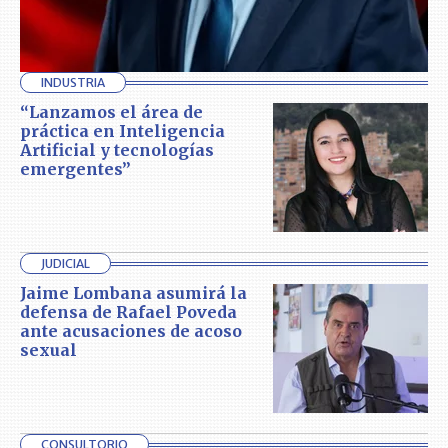
INDUSTRIA
“Lanzamos el área de
práctica en Inteligencia
Artificial y tecnologías
emergentes”
JUDICIAL
Jaime Lombana asumirá la
defensa de Rafael Poveda
ante acusaciones de acoso
sexual
CONSULTORIO