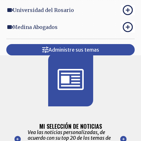
Universidad del Rosario
Medina Abogados
Administre sus temas
BITÁCORA 
ALERTAS
MI SELECCIÓN DE NOTICIAS
Recopilación
ónico las
Vea las noticias personalizadas, de
económicos 
r nuestro
acuerdo con su top 20 de los temas de
comportamie
amente para