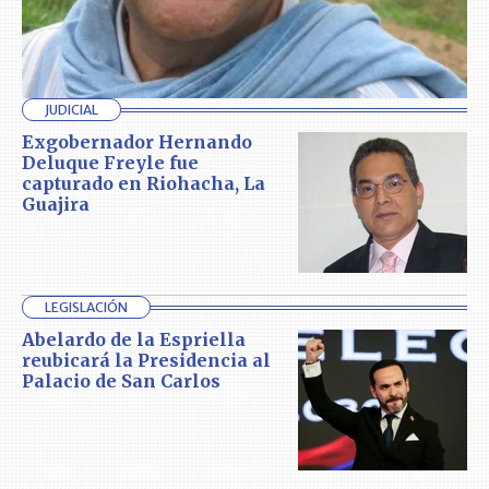
JUDICIAL
Exgobernador Hernando
Deluque Freyle fue
capturado en Riohacha, La
Guajira
LEGISLACIÓN
Abelardo de la Espriella
reubicará la Presidencia al
Palacio de San Carlos