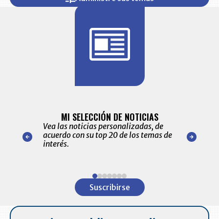
BITÁCORA 
ALERTAS
MI SELECCIÓN DE NOTICIAS
Recopilación
ónico las
Vea las noticias personalizadas, de
económicos 
r nuestro
acuerdo con su top 20 de los temas de
comportamie
amente para
interés.
de las 10.0
ventas en C
Item
1
Suscribirse
of
7