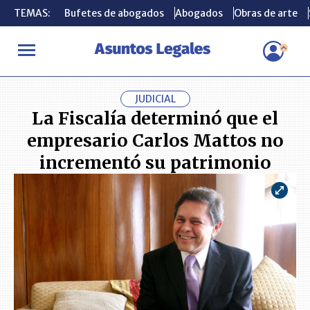
TEMAS:
TEMAS:
Bufetes de abogados
Bufetes de abogados
Abogados
Abogados
Obras de arte
Obras de arte
INICIO
ACTUALIDAD
La Fiscalía determinó que el empresario 
JUDICIAL
La Fiscalía determinó que el
empresario Carlos Mattos no
incrementó su patrimonio