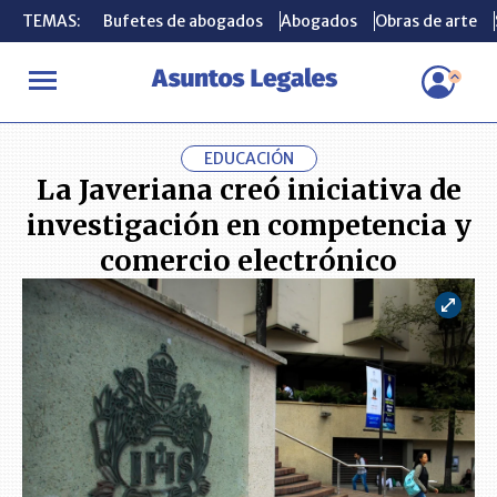
TEMAS:
TEMAS:
Bufetes de abogados
Bufetes de abogados
Abogados
Abogados
Obras de arte
Obras de arte
INICIO
ACTUALIDAD
La Javeriana creó iniciativa de investigac
EDUCACIÓN
La Javeriana creó iniciativa de
investigación en competencia y
comercio electrónico