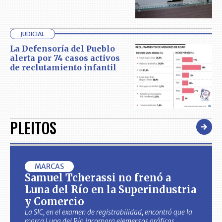
JUDICIAL
La Defensoría del Pueblo
alerta por 74 casos activos
de reclutamiento infantil
PLEITOS
MARCAS
Samuel Tcherassi no frenó a
Luna del Río en la Superindustria
y Comercio
La SIC, en el examen de registrabilidad, encontró que la
marca Luna del Río incorpora elementos gráficos,