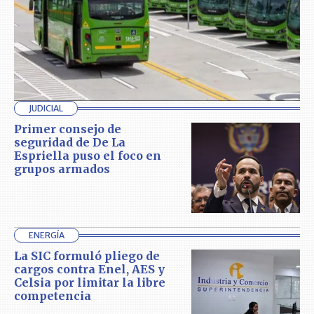
JUDICIAL
Primer consejo de
seguridad de De La
Espriella puso el foco en
grupos armados
ENERGÍA
La SIC formuló pliego de
cargos contra Enel, AES y
Celsia por limitar la libre
competencia