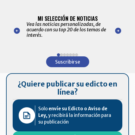
BITÁCORA 
ALERTAS
MI SELECCIÓN DE NOTICIAS
Recopilación
ónico las
Vea las noticias personalizadas, de
económicos 
r nuestro
acuerdo con su top 20 de los temas de
comportamie
amente para
interés.
de las 10.0
ventas en C
Item
1
Suscribirse
of
7
¿Quiere publicar su edicto en
línea?
Solo
envíe su Edicto o Aviso de
Ley,
y recibirá la información para
su publicación