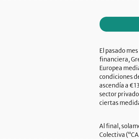
El pasado mes 
financiera, Gr
Europea media
condiciones de
ascendía a €13
sector privado
ciertas medida
Al final, sola
Colectiva (“CA