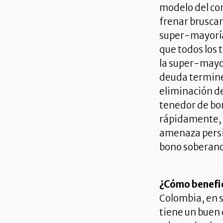
modelo del co
frenar brusca
super-mayoría 
que todos los 
la super-mayor
deuda termine 
eliminación de
tenedor de bo
rápidamente, b
amenaza persi
bono soberano
¿Cómo benefic
Colombia, en s
tiene un buen