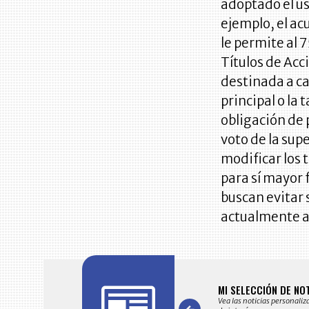
adoptado el us
ejemplo, el ac
le permite al 
Títulos de Acc
destinada a ca
principal o la 
obligación de 
voto de la sup
modificar los
para sí mayor 
buscan evitar
actualmente a
FICACIONES Y ALERTAS
MI SELECCIÓN DE NO
 en su correo electrónico las noticias seleccionadas por nuestro
Vea las noticias personaliz