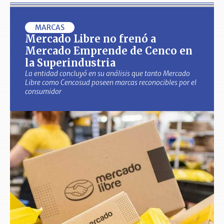
MARCAS
Mercado Libre no frenó a
Mercado Emprende de Cenco en
la Superindustria
La entidad concluyó en su análisis que tanto Mercado
Libre como Cencosud poseen marcas reconocibles por el
consumidor