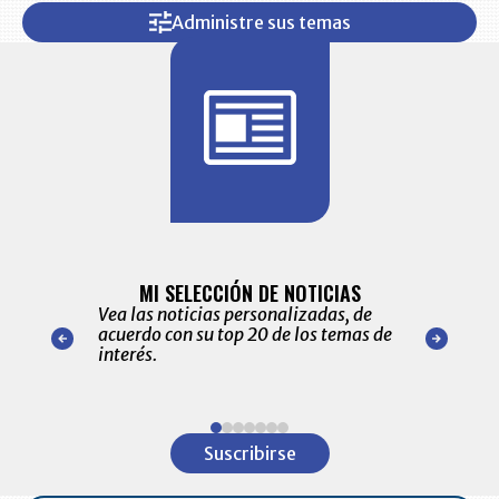
Administre sus temas
BITÁCORA 
ALERTAS
MI SELECCIÓN DE NOTICIAS
Recopilación
ónico las
Vea las noticias personalizadas, de
económicos 
r nuestro
acuerdo con su top 20 de los temas de
comportamie
amente para
interés.
de las 10.0
ventas en C
Item
1
Suscribirse
of
7