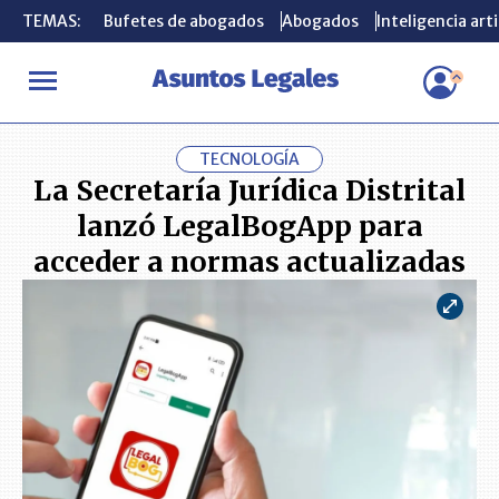
TEMAS:
TEMAS:
Bufetes de abogados
Bufetes de abogados
Abogados
Abogados
Inteligencia arti
Inteligencia arti
INICIO
ACTUALIDAD
La Secretaría Jurídica Distrital lanzó Le
TECNOLOGÍA
La Secretaría Jurídica Distrital
lanzó LegalBogApp para
acceder a normas actualizadas