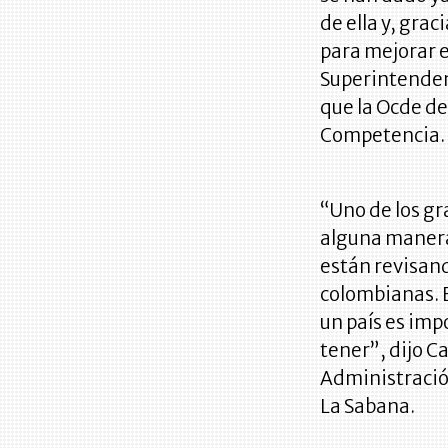
de ella y, gra
para mejorar e
Superintendenc
que la Ocde de
Competencia
“Uno de los gr
alguna manera 
están revisan
colombianas. E
un país es imp
tener”, dijo C
Administració
La Sabana.