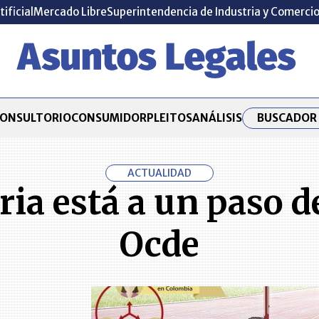
tificial
Mercado Libre
Superintendencia de Industria y Comerci
BUSCADOR 
ONSULTORIO
CONSUMIDOR
PLEITOS
ANÁLISIS
ACTUALIDAD
ia está a un paso d
Ocde