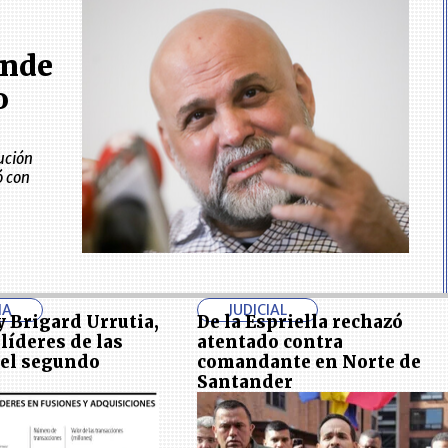
ende
o
ución
ó con
IA
JUDICIAL
 Brigard Urrutia,
De la Espriella rechazó
 líderes de las
atentado contra
el segundo
comandante en Norte de
Santander