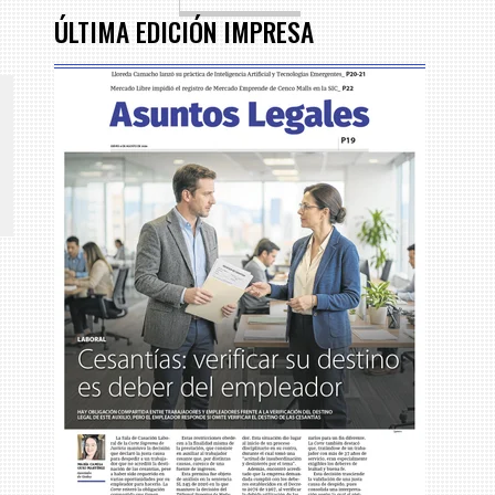
ÚLTIMA EDICIÓN IMPRESA
CENTRO DE CONVENCIONES
Reviva en primera fila todos los foros y cátedras LR. Espacios de
s y regiones del
conocimiento alrededor de los temas económicos, empresariales y
.000 primeras empresas
financieros que permiten el posicionamiento y desarrollo de los
negocios en el país.