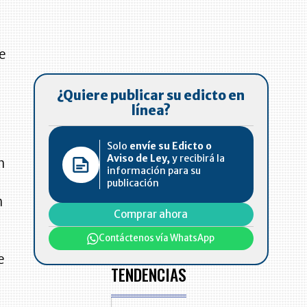
de
¿Quiere publicar su edicto en
línea?
Solo
envíe su Edicto o
Aviso de Ley,
y recibirá la
n
información para su
publicación
n
Comprar ahora
Contáctenos vía WhatsApp
e
TENDENCIAS