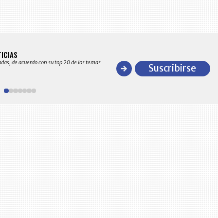
BITÁCORA EMPRESARIAL 10.000 LR
TICIAS
Recopilación clasificada por sectores económico
adas, de acuerdo con su top 20 de los temas
comportamiento general y detallado de las 10
Suscribirse
en ventas en Colombia