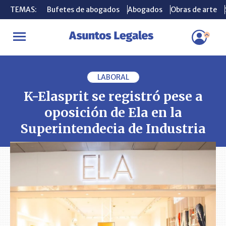
TEMAS:
TEMAS:
Bufetes de abogados
Bufetes de abogados
Abogados
Abogados
Obras de arte
Obras de arte
INICIO
PLEITOS
K-Elasprit se registró pese a oposición de Ela e
LABORAL
K-Elasprit se registró pese a
oposición de Ela en la
Superintendecia de Industria