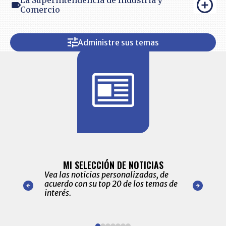
La Superintendencia de Industria y
Comercio
Administre sus temas
BITÁCORA 
ALERTAS
MI SELECCIÓN DE NOTICIAS
Recopilación
ónico las
Vea las noticias personalizadas, de
económicos 
r nuestro
acuerdo con su top 20 de los temas de
comportamie
amente para
interés.
de las 10.0
ventas en C
Item