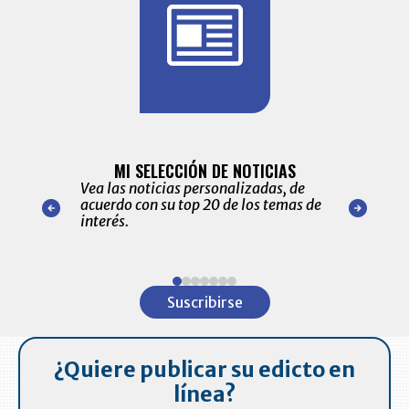
BITÁCORA 
ALERTAS
MI SELECCIÓN DE NOTICIAS
Recopilación
ónico las
Vea las noticias personalizadas, de
económicos 
r nuestro
acuerdo con su top 20 de los temas de
comportamie
amente para
interés.
de las 10.0
ventas en C
Item
1
Suscribirse
of
7
¿Quiere publicar su edicto en
línea?