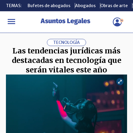
TEMAS:
TEMAS:
Bufetes de abogados
Bufetes de abogados
Abogados
Abogados
Obras de arte
Obras de arte
INICIO
ACTUALIDAD
Las tendencias jurídicas más destacadas en
TECNOLOGÍA
Las tendencias jurídicas más
destacadas en tecnología que
serán vitales este año