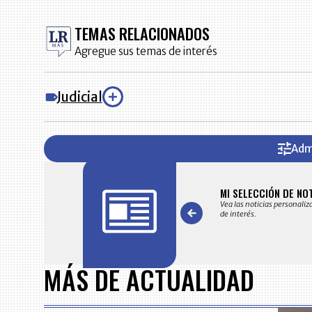
TEMAS RELACIONADOS
Agregue sus temas de interés
Judicial
Adm
FICACIONES Y ALERTAS
MI SELECCIÓN DE NO
 en su correo electrónico las noticias seleccionadas por nuestro
Vea las noticias personaliz
 editorial exclusivamente para usted.
de interés.
Item
1
MÁS DE ACTUALIDAD
of
7