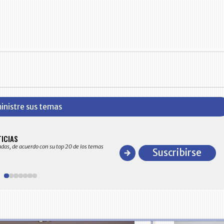
inistre sus temas
BITÁCORA EMPRESARIAL 10.000 LR
TICIAS
Recopilación clasificada por sectores económico
adas, de acuerdo con su top 20 de los temas
comportamiento general y detallado de las 10
Suscribirse
en ventas en Colombia