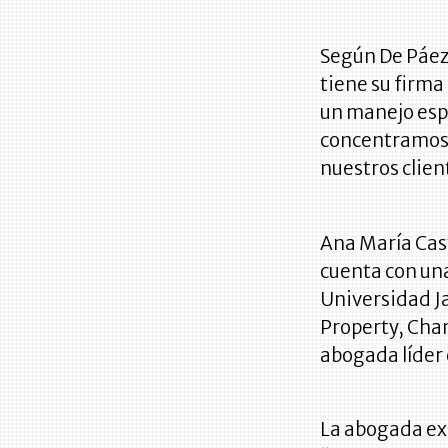
Según De Páez,
tiene su firma
un manejo espe
concentramos
nuestros clien
Ana María Cas
cuenta con una
Universidad J
Property, Cha
abogada líder 
La abogada exp