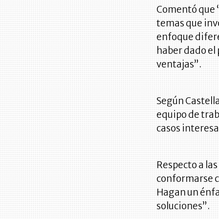
Comentó que “
temas que invo
enfoque difere
haber dado el
ventajas”.
Según Castella
equipo de trab
casos interesa
Respecto a las
conformarse c
Hagan un énfas
soluciones”.