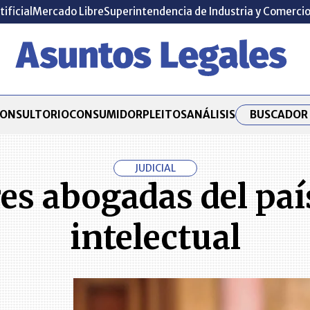
tificial
Mercado Libre
Superintendencia de Industria y Comerci
BUSCADOR 
ONSULTORIO
CONSUMIDOR
PLEITOS
ANÁLISIS
JUDICIAL
res abogadas del paí
intelectual