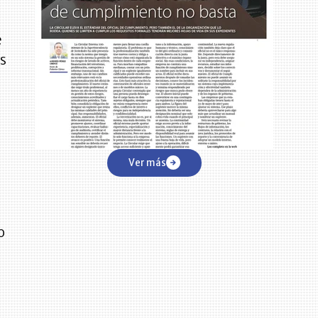
e
os
Ver más
y
o