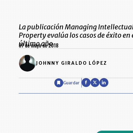
La publicación Managing Intellectua
Property evalúa los casos de éxito en 
último año
07 de mayo de 2018
JOHNNY GIRALDO LÓPEZ
Guardar