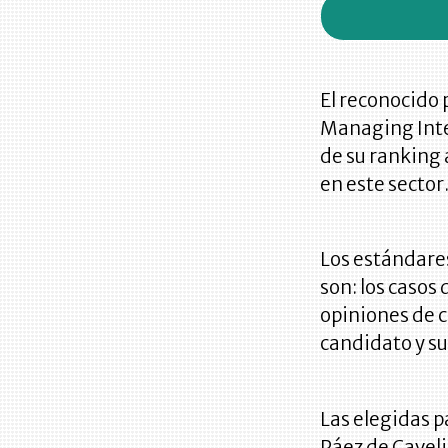
El reconocido 
Managing Intel
de su ranking 
en este sector
Los estándares
son: los casos
opiniones de c
candidato y su
Las elegidas p
Páez de Cavel