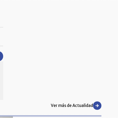
CENTRO DE CONVENCIONES
Reviva en primera fila todos los foros y cátedras LR. Espacios de
s y regiones del
conocimiento alrededor de los temas económicos, empresariales y
.000 primeras empresas
financieros que permiten el posicionamiento y desarrollo de los
negocios en el país.
Ver más de Actualidad