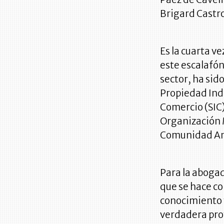
Brigard Castr
Es la cuarta v
este escalafón
sector, ha sido
Propiedad Indu
Comercio (SIC
Organización M
Comunidad An
Para la aboga
que se hace co
conocimiento t
verdadera prot