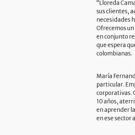
“Lloreda Camac
sus clientes, 
necesidades ha
Ofrecemos un s
en conjunto r
que espera qu
colombianas.
María Fernand
particular. E
corporativas. 
10 años, aterri
en aprender la
en ese sector 