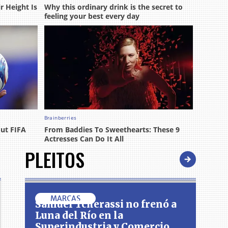
PLEITOS
MARCAS
Samuel Tcherassi no frenó a
Luna del Río en la
Superindustria y Comercio