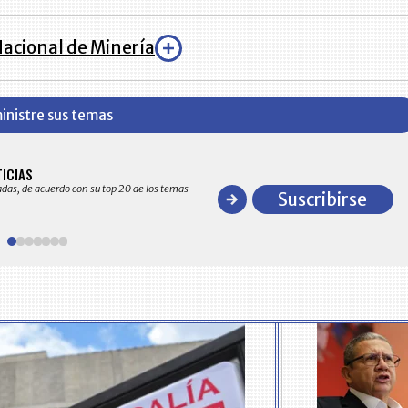
acional de Minería
inistre sus temas
BITÁCORA EMPRESARIAL 10.000 LR
TICIAS
Recopilación clasificada por sectores económico
adas, de acuerdo con su top 20 de los temas
comportamiento general y detallado de las 10
Suscribirse
en ventas en Colombia