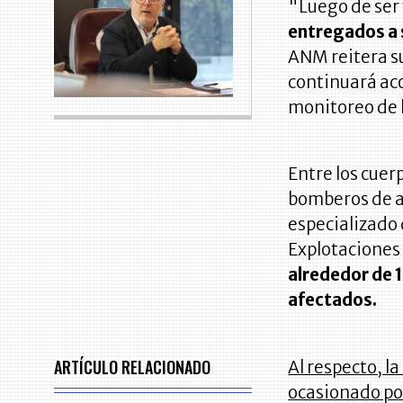
"Luego de ser
entregados a 
ANM reitera su
continuará ac
monitoreo de l
Entre los cuer
bomberos de a
especializado 
Explotaciones
alrededor de 1
afectados.
ARTÍCULO RELACIONADO
Al respecto, l
ocasionado po