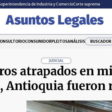
Superintendencia de Industria y Comercio
Corte suprema
BUSCADOR 
ONSULTORIO
CONSUMIDOR
PLEITOS
ANÁLISIS
JUDICIAL
ros atrapados en mi
 Antioquia fueron 