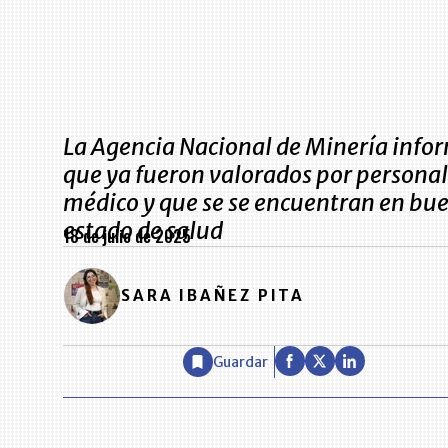
La Agencia Nacional de Minería info
que ya fueron valorados por personal
médico y que se se encuentran en bu
estado de salud
18 de julio de 2025
SARA IBAÑEZ PITA
Guardar