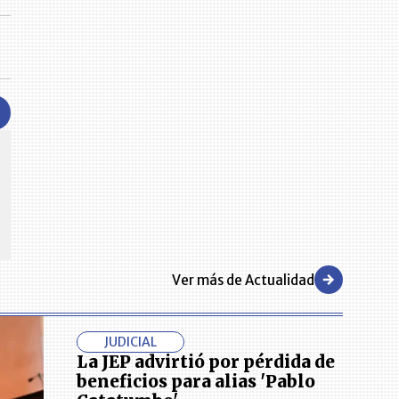
CENTRO DE CONVENCIONES
Reviva en primera fila todos los foros y cátedras LR. Espacios de
s y regiones del
conocimiento alrededor de los temas económicos, empresariales y
.000 primeras empresas
financieros que permiten el posicionamiento y desarrollo de los
negocios en el país.
Ver más de Actualidad
JUDICIAL
La JEP advirtió por pérdida de
beneficios para alias 'Pablo