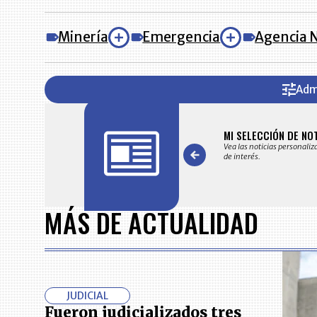
Minería
Emergencia
Agencia N
Adm
FICACIONES Y ALERTAS
MI SELECCIÓN DE NO
 en su correo electrónico las noticias seleccionadas por nuestro
Vea las noticias personaliz
 editorial exclusivamente para usted.
de interés.
Item
1
MÁS DE ACTUALIDAD
of
7
JUDICIAL
Fueron judicializados tres