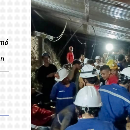
rmó
en