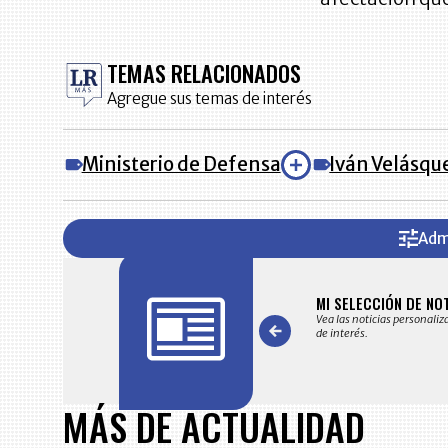
TEMAS RELACIONADOS
Agregue sus temas de interés
Ministerio de Defensa
Iván Velásqu
Adm
FICACIONES Y ALERTAS
MI SELECCIÓN DE NO
 en su correo electrónico las noticias seleccionadas por nuestro
Vea las noticias personaliz
 editorial exclusivamente para usted.
de interés.
Item
1
MÁS DE ACTUALIDAD
of
7