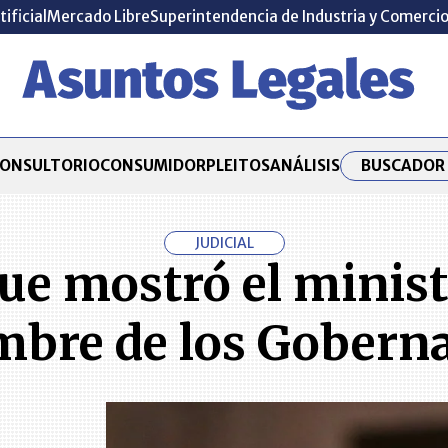
tificial
Mercado Libre
Superintendencia de Industria y Comerci
BUSCADOR 
ONSULTORIO
CONSUMIDOR
PLEITOS
ANÁLISIS
JUDICIAL
ue mostró el minis
mbre de los Gobern