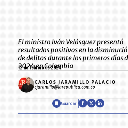
El ministro Iván Velásquez presentó
resultados positivos en la disminuci
de delitos durante los primeros días 
2024 en Colombia
12 de febrero de 2024
CARLOS JARAMILLO PALACIO
cjaramillo@larepublica.com.co
Guardar