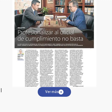
n
l
Ver más