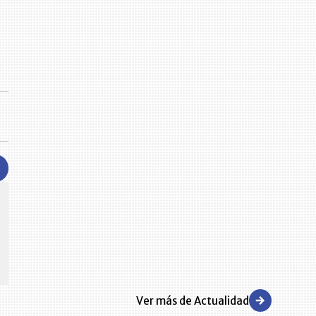
CENTRO DE CONVENCIONES
Reviva en primera fila todos los foros y cátedras LR. Espacios de
s y regiones del
conocimiento alrededor de los temas económicos, empresariales y
.000 primeras empresas
financieros que permiten el posicionamiento y desarrollo de los
negocios en el país.
Ver más de Actualidad