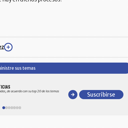
ez
inistre sus temas
BITÁCORA EMPRESARIAL 10.000 LR
TICIAS
Recopilación clasificada por sectores económico
adas, de acuerdo con su top 20 de los temas
comportamiento general y detallado de las 10
Suscribirse
en ventas en Colombia