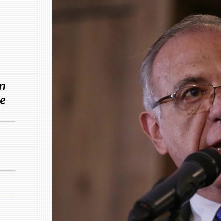
ón
de