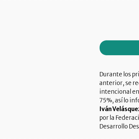
Durante los pr
anterior, se r
intencional en
75%, así lo in
Iván Velásque
por la Federa
Desarrollo Des