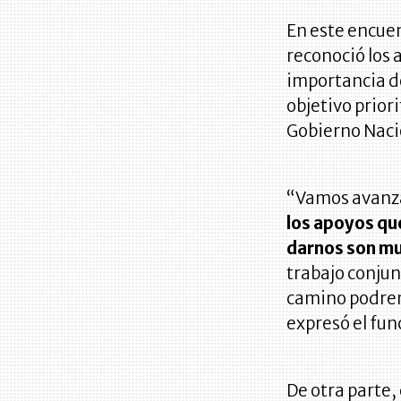
En este encuen
reconoció los 
importancia del
objetivo prior
Gobierno Naci
“Vamos avanz
los apoyos qu
darnos son mu
trabajo conjunt
camino podrem
expresó el fun
De otra parte,