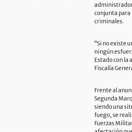
administrador
conjunta para 
criminales.
“Si no existe 
ningún esfuerz
Estado con la 
Fiscalía Gener
Frente al anun
Segunda Marque
siendo una sit
fuego, se rea
Fuerzas Militar
afectación que