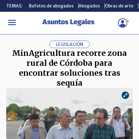
TEMAS:
TEMAS:
Bufetes de abogados
Bufetes de abogados
Abogados
Abogados
Obras de arte
Obras de arte
INICIO
ACTUALIDAD
MinAgricultura recorre zona rural de Cór
LEGISLACIÓN
MinAgricultura recorre zona
rural de Córdoba para
encontrar soluciones tras
sequía