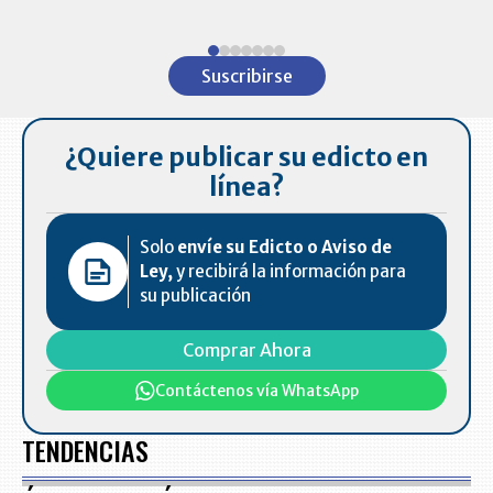
Item
1
Suscribirse
of
7
¿Quiere publicar su edicto en
línea?
Solo
envíe su Edicto o Aviso de
Ley,
y recibirá la información para
su publicación
Comprar Ahora
Contáctenos vía WhatsApp
TENDENCIAS