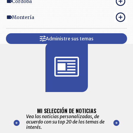
Córdoba
Montería
Administre sus temas
BITÁCORA 
ALERTAS
MI SELECCIÓN DE NOTICIAS
Recopilación
ónico las
Vea las noticias personalizadas, de
económicos 
r nuestro
acuerdo con su top 20 de los temas de
comportamie
amente para
interés.
de las 10.0
ventas en C