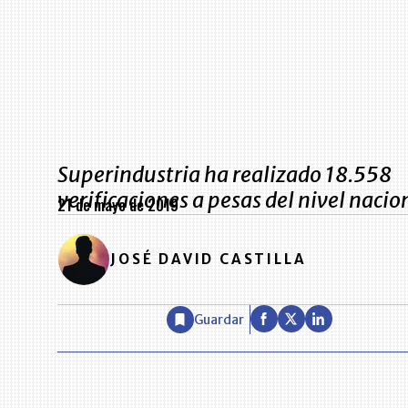
Superindustria ha realizado 18.558
verificaciones a pesas del nivel nacio
21 de mayo de 2019
JOSÉ DAVID CASTILLA
Guardar