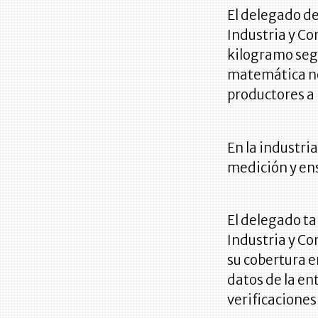
El delegado d
Industria y Co
kilogramo seg
matemática no 
productores a 
En la industri
medición y en
El delegado t
Industria y C
su cobertura e
datos de la en
verificaciones