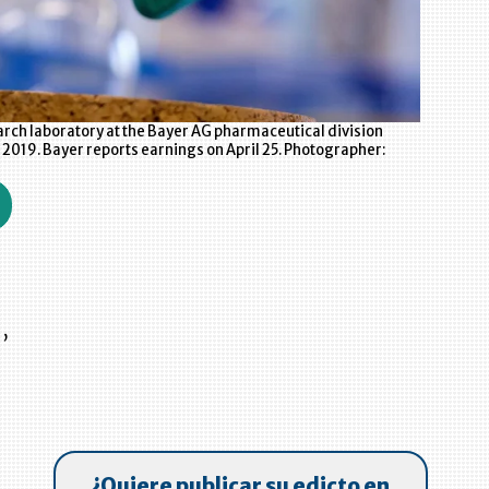
arch laboratory at the Bayer AG pharmaceutical division
2019. Bayer reports earnings on April 25. Photographer:
,
¿Quiere publicar su edicto en