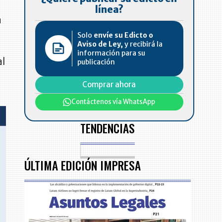
línea?
a
Solo
envíe su Edicto o
Aviso de Ley,
y recibirá la
información para su
al
publicación
Comprar ahora
Contáctenos vía WhatsApp
TENDENCIAS
ÚLTIMA EDICIÓN IMPRESA