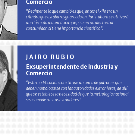
Comercio
“Realmente lo que cambió es que, antes el kilo era un
cilindro que estaba resguardado en París; ahora se utilizará
una fórmula matemática que, si bien no afectará al
consumidor, sí tiene importancia científica”.
JAIRO RUBIO
Exsuperintendente de Industria y
Comercio
“Esta modificación constituye un tema de patrones que
deben homologarse con las autoridades extranjeras, de allí
que se establece la necesidad de que la metrología nacional
se acomode a estos estándares”.