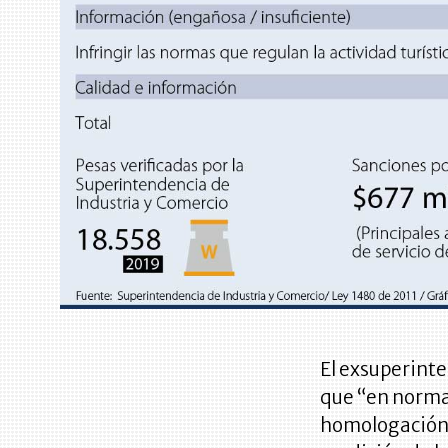
El exsuperinte
que “en normat
homologación y