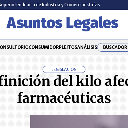
Superintendencia de Industria y Comercio
estafas
BUSCADOR 
ONSULTORIO
CONSUMIDOR
PLEITOS
ANÁLISIS
LEGISLACIÓN
inición del kilo afec
farmacéuticas