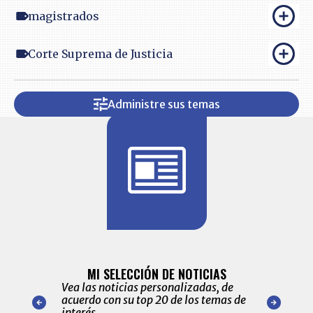
magistrados
Corte Suprema de Justicia
Administre sus temas
BITÁCORA 
ALERTAS
MI SELECCIÓN DE NOTICIAS
Recopilación
ónico las
Vea las noticias personalizadas, de
económicos 
r nuestro
acuerdo con su top 20 de los temas de
comportamie
amente para
interés.
de las 10.0