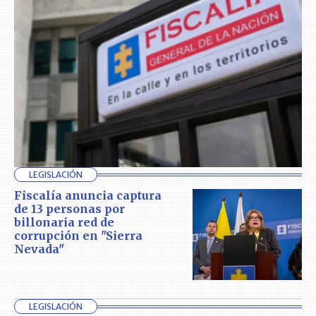
LEGISLACIÓN
Fiscalía anuncia captura
de 13 personas por
billonaria red de
corrupción en "Sierra
Nevada"
LEGISLACIÓN