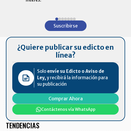
ventas en C
Item
1
Suscribirse
of
7
¿Quiere publicar su edicto en
línea?
Solo
envíe su Edicto o Aviso de
Ley,
y recibirá la información para
su publicación
Comprar Ahora
Contáctenos vía WhatsApp
TENDENCIAS