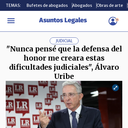
TEMAS:
TEMAS:
Bufetes de abogados
Bufetes de abogados
Abogados
Abogados
Obras de arte
Obras de arte
INICIO
ACTUALIDAD
"Nunca pensé que la defensa del honor me c
JUDICIAL
"Nunca pensé que la defensa del
honor me creara estas
dificultades judiciales", Álvaro
Uribe