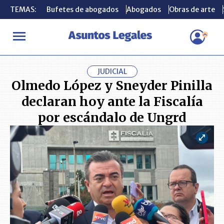
TEMAS:
TEMAS:
Bufetes de abogados
Bufetes de abogados
Abogados
Abogados
Obras de arte
Obras de arte
INICIO
ACTUALIDAD
Olmedo López y Sneyder Pinilla declaran h
JUDICIAL
Olmedo López y Sneyder Pinilla
declaran hoy ante la Fiscalía
por escándalo de Ungrd