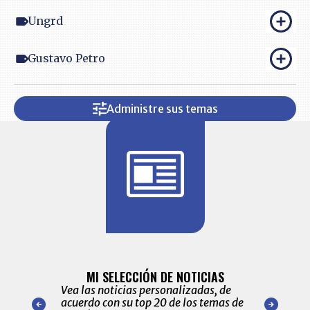
Ungrd
Gustavo Petro
Administre sus temas
BITÁCORA 
ALERTAS
MI SELECCIÓN DE NOTICIAS
Recopilación
ónico las
Vea las noticias personalizadas, de
económicos 
r nuestro
acuerdo con su top 20 de los temas de
comportamie
amente para