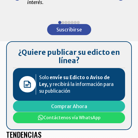
interés.
de las 10.0
ventas en C
Item
1
Suscribirse
of
7
¿Quiere publicar su edicto en
línea?
Solo
envíe su Edicto o Aviso de
Ley,
y recibirá la información para
su publicación
Comprar Ahora
Contáctenos vía WhatsApp
TENDENCIAS