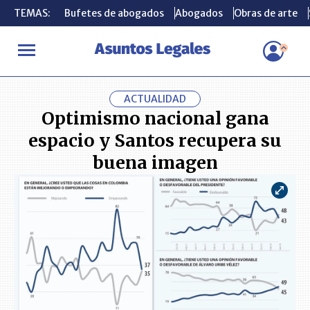
TEMAS:
TEMAS:
Bufetes de abogados
Bufetes de abogados
Abogados
Abogados
Obras de arte
Obras de arte
INICIO
ACTUALIDAD
Optimismo nacional gana espacio y Santo
ACTUALIDAD
Optimismo nacional gana
espacio y Santos recupera su
buena imagen