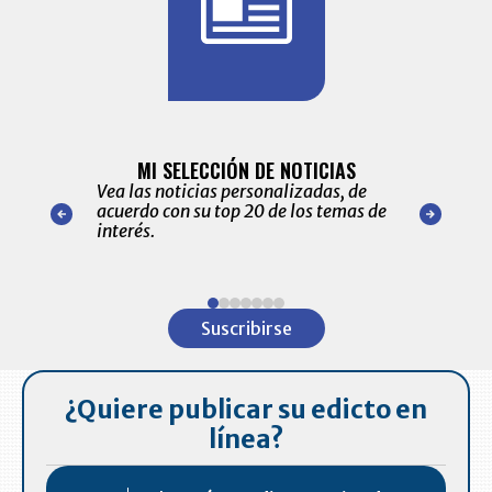
BITÁCORA 
ALERTAS
MI SELECCIÓN DE NOTICIAS
Recopilación
ónico las
Vea las noticias personalizadas, de
económicos 
r nuestro
acuerdo con su top 20 de los temas de
comportamie
amente para
interés.
de las 10.0
ventas en C
Item
1
Suscribirse
of
7
¿Quiere publicar su edicto en
línea?