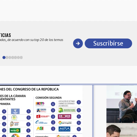
BITÁCORA EMPRESARIAL 10.000 LR
TICIAS
Recopilación clasificada por sectores económico
adas, de acuerdo con su top 20 de los temas
comportamiento general y detallado de las 10
Suscribirse
en ventas en Colombia