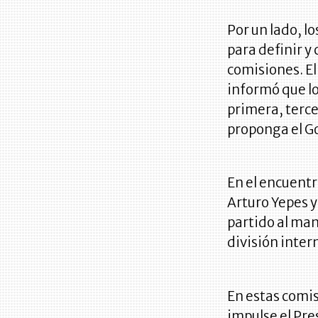
Por un lado, l
para definir y
comisiones. E
informó que l
primera, terce
proponga el G
En el encuentr
Arturo Yepes y
partido al man
división intern
En estas comi
impulse el Pre