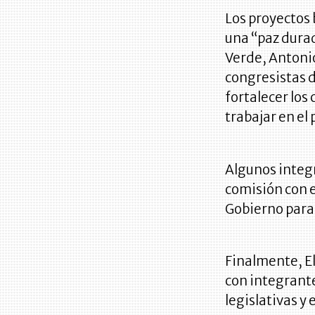
Los proyectos 
una “paz durad
Verde, Antonio
congresistas 
fortalecer los
trabajar en el 
Algunos integ
comisión con e
Gobierno para 
Finalmente, E
con integrante
legislativas y 