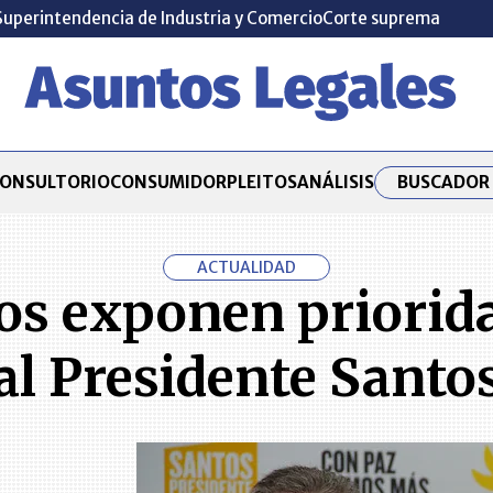
Superintendencia de Industria y Comercio
Corte suprema
BUSCADOR 
ONSULTORIO
CONSUMIDOR
PLEITOS
ANÁLISIS
ACTUALIDAD
cos exponen priorida
al Presidente Santo