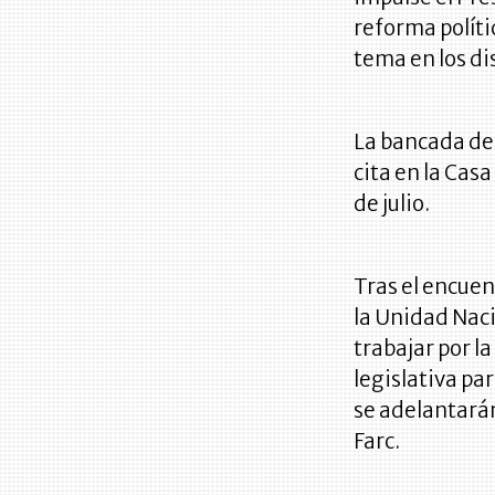
reforma políti
tema en los dis
La bancada de 
cita en la Cas
de julio.
Tras el encuen
la Unidad Nac
trabajar por l
legislativa pa
se adelantarán 
Farc.