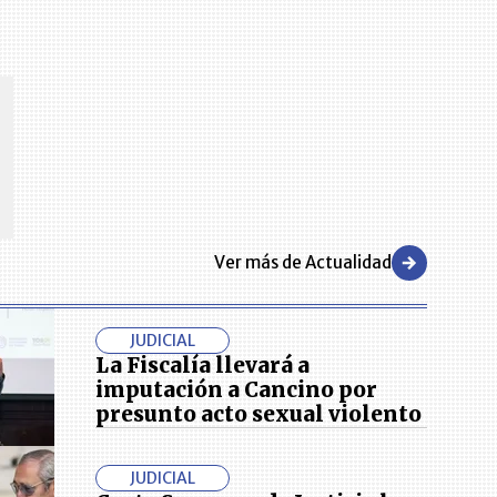
CENTRO DE CONVENCIONES
Reviva en primera fila todos los foros y cátedras LR. Espacios de
s y regiones del
conocimiento alrededor de los temas económicos, empresariales y
.000 primeras empresas
financieros que permiten el posicionamiento y desarrollo de los
negocios en el país.
Ver más de Actualidad
JUDICIAL
La Fiscalía llevará a
imputación a Cancino por
presunto acto sexual violento
JUDICIAL