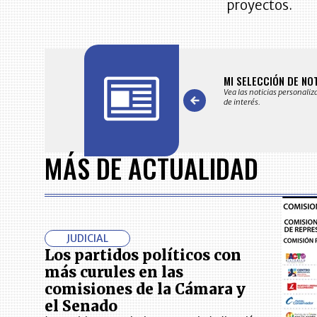
proyectos.
FICACIONES Y ALERTAS
MI SELECCIÓN DE NO
 en su correo electrónico las noticias seleccionadas por nuestro
Vea las noticias personaliz
 editorial exclusivamente para usted.
de interés.
Item
1
MÁS DE ACTUALIDAD
of
7
JUDICIAL
Los partidos políticos con
más curules en las
comisiones de la Cámara y
el Senado