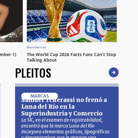
PLEITOS
MARCAS
Samuel Tcherassi no frenó a
Luna del Río en la
Superindustria y Comercio
La SIC, en el examen de registrabilidad,
encontró que la marca Luna del Río
incorpora elementos gráficos, tipográficos
y denominativos que le otorgan una