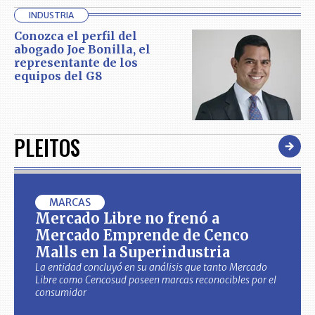
INDUSTRIA
Conozca el perfil del
abogado Joe Bonilla, el
representante de los
equipos del G8
PLEITOS
MARCAS
Mercado Libre no frenó a
Mercado Emprende de Cenco
Malls en la Superindustria
La entidad concluyó en su análisis que tanto Mercado
Libre como Cencosud poseen marcas reconocibles por el
consumidor