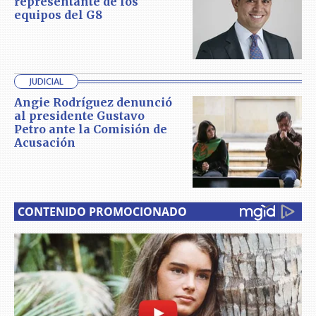
representante de los
equipos del G8
JUDICIAL
Angie Rodríguez denunció
al presidente Gustavo
Petro ante la Comisión de
Acusación