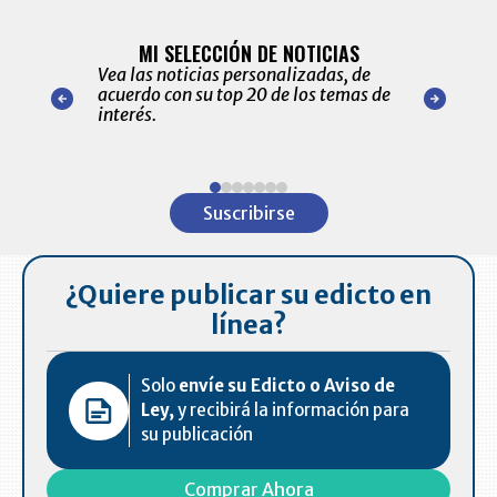
BITÁCORA 
ALERTAS
MI SELECCIÓN DE NOTICIAS
Recopilación
ónico las
Vea las noticias personalizadas, de
económicos 
r nuestro
acuerdo con su top 20 de los temas de
comportamie
amente para
interés.
de las 10.0
ventas en C
Item
1
Suscribirse
of
7
¿Quiere publicar su edicto en
línea?
Solo
envíe su Edicto o Aviso de
Ley,
y recibirá la información para
su publicación
Comprar Ahora