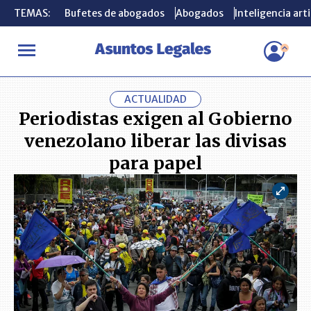
TEMAS:
TEMAS:
Bufetes de abogados
Bufetes de abogados
Abogados
Abogados
Inteligencia arti
Inteligencia arti
INICIO
ACTUALIDAD
Periodistas exigen al Gobierno venezolano 
ACTUALIDAD
Periodistas exigen al Gobierno
venezolano liberar las divisas
para papel