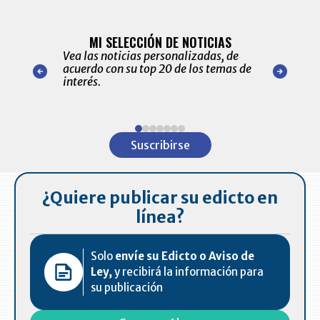
BITÁCORA 
ALERTAS
MI SELECCIÓN DE NOTICIAS
Recopilación
ónico las
Vea las noticias personalizadas, de
económicos 
r nuestro
acuerdo con su top 20 de los temas de
comportamie
amente para
interés.
de las 10.0
ventas en C
Item
1
Suscribirse
of
7
¿Quiere publicar su edicto en
línea?
Solo
envíe su Edicto o Aviso de
Ley,
y recibirá la información para
su publicación