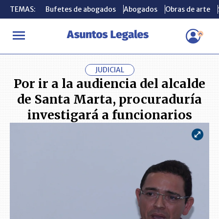
TEMAS:
TEMAS:
Bufetes de abogados
Bufetes de abogados
Abogados
Abogados
Obras de arte
Obras de arte
INICIO
ACTUALIDAD
Por ir a la audiencia del alcalde de Santa
JUDICIAL
Por ir a la audiencia del alcalde
de Santa Marta, procuraduría
investigará a funcionarios