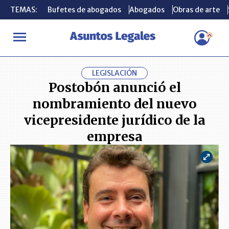
TEMAS:
TEMAS:
Bufetes de abogados
Bufetes de abogados
Abogados
Abogados
Obras de arte
Obras de arte
INICIO
ACTUALIDAD
Postobón anunció el nombramiento del nue
LEGISLACIÓN
Postobón anunció el
nombramiento del nuevo
vicepresidente jurídico de la
empresa