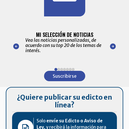
BITÁCORA 
ALERTAS
MI SELECCIÓN DE NOTICIAS
Recopilación
ónico las
Vea las noticias personalizadas, de
económicos 
r nuestro
acuerdo con su top 20 de los temas de
comportamie
amente para
interés.
de las 10.0
ventas en C
Item
1
Suscribirse
of
7
¿Quiere publicar su edicto en
línea?
Solo
envíe su Edicto o Aviso de
Ley,
y recibirá la información para