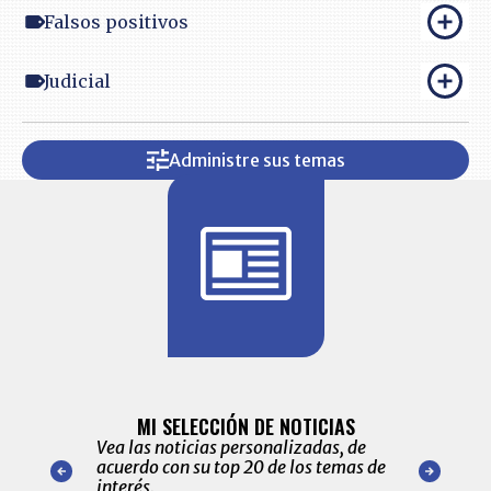
Falsos positivos
Judicial
Administre sus temas
BITÁCORA 
ALERTAS
MI SELECCIÓN DE NOTICIAS
Recopilación
ónico las
Vea las noticias personalizadas, de
económicos 
r nuestro
acuerdo con su top 20 de los temas de
comportamie
amente para
interés.
de las 10.0