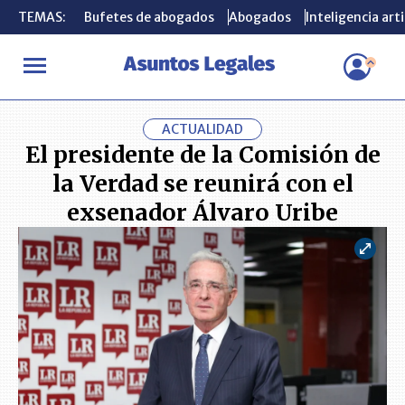
TEMAS:
TEMAS:
Bufetes de abogados
Bufetes de abogados
Abogados
Abogados
Inteligencia arti
Inteligencia arti
INICIO
ACTUALIDAD
El presidente de la Comisión de la Verdad 
ACTUALIDAD
El presidente de la Comisión de
la Verdad se reunirá con el
exsenador Álvaro Uribe