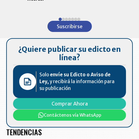
ventas en C
Item
1
Suscribirse
of
7
¿Quiere publicar su edicto en
línea?
Solo
envíe su Edicto o Aviso de
Ley,
y recibirá la información para
su publicación
Comprar Ahora
Contáctenos vía WhatsApp
TENDENCIAS