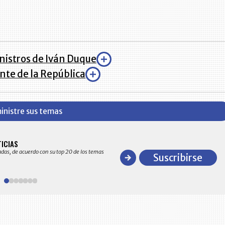
nistros de Iván Duque
nte de la República
inistre sus temas
BITÁCORA EMPRESARIAL 10.000 LR
TICIAS
Recopilación clasificada por sectores económico
adas, de acuerdo con su top 20 de los temas
comportamiento general y detallado de las 10
Suscribirse
en ventas en Colombia