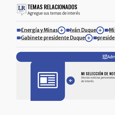
TEMAS RELACIONADOS
Agregue sus temas de interés
Energía y Minas
Iván Duque
Mi
Gabinete presidente Duque
preside
Adm
FICACIONES Y ALERTAS
MI SELECCIÓN DE NO
 en su correo electrónico las noticias seleccionadas por nuestro
Vea las noticias personaliz
 editorial exclusivamente para usted.
de interés.
Item
1
of
7