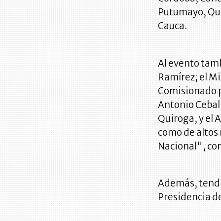
Putumayo, Quin
Cauca.
Al evento tamb
Ramírez; el Mi
Comisionado pa
Antonio Cebal
Quiroga, y el 
como de altos 
Nacional", co
Además, tendrá
Presidencia de