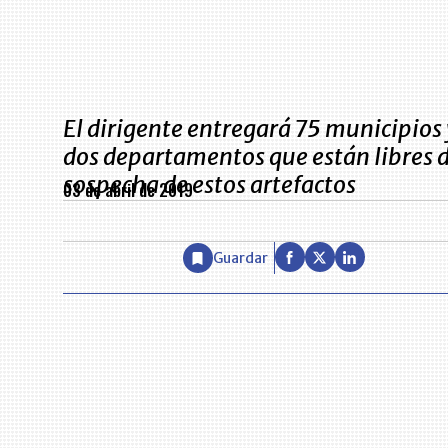
El dirigente entregará 75 municipios 
dos departamentos que están libres 
sospecha de estos artefactos
03 de abril de 2019
Guardar