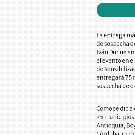
La entrega más
de sospecha d
Iván Duque en
el evento en e
de Sensibiliza
entregará 75 
sospecha de es
Como se dio a 
75 municipios
Antioquia, Bo
Córdoba, Cund