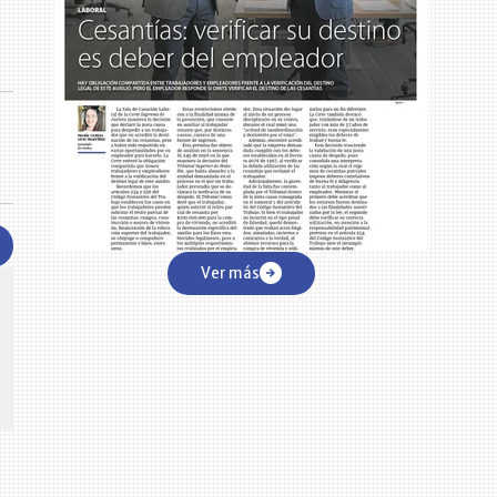
Ver más
CENTRO DE CONVENCIONES
Reviva en primera fila todos los foros y cátedras LR. Espacios de
s y regiones del
conocimiento alrededor de los temas económicos, empresariales y
.000 primeras empresas
financieros que permiten el posicionamiento y desarrollo de los
negocios en el país.