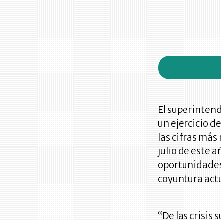
El superintend
un ejercicio d
las cifras más
julio de este 
oportunidades 
coyuntura actu
“De las crisis