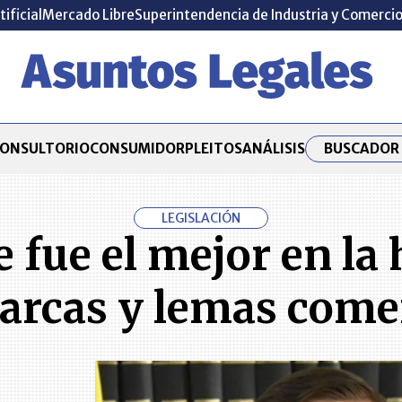
tificial
Mercado Libre
Superintendencia de Industria y Comerci
BUSCADOR 
ONSULTORIO
CONSUMIDOR
PLEITOS
ANÁLISIS
LEGISLACIÓN
fue el mejor en la h
rcas y lemas comer