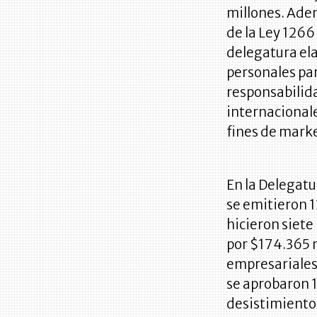
millones. Adem
de la Ley 1266
delegatura ela
personales par
responsabilid
internacionale
fines de marke
En la Delegatu
se emitieron 1
hicieron siet
por $174.365 m
empresariales,
se aprobaron 
desistimiento