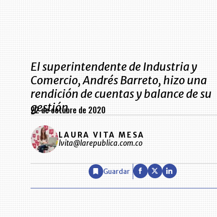
El superintendente de Industria y
Comercio, Andrés Barreto, hizo una
rendición de cuentas y balance de su
gestión
22 de octubre de 2020
LAURA VITA MESA
lvita@larepublica.com.co
Guardar