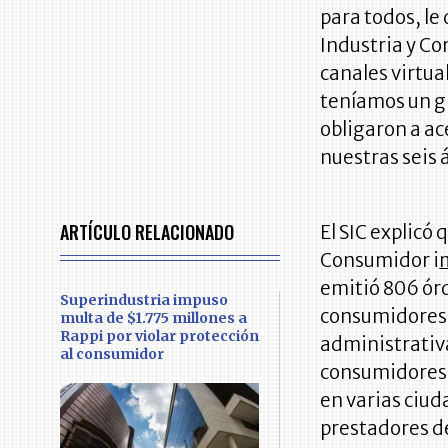
para todos, le
Industria y C
canales virtua
teníamos un g
obligaron a ac
nuestras seis á
ARTÍCULO RELACIONADO
El SIC explicó
Consumidor i
emitió 806 órd
Superindustria impuso
consumidores.
multa de $1.775 millones a
Rappi por violar protección
administrativa
al consumidor
consumidores d
en varias ciud
prestadores de