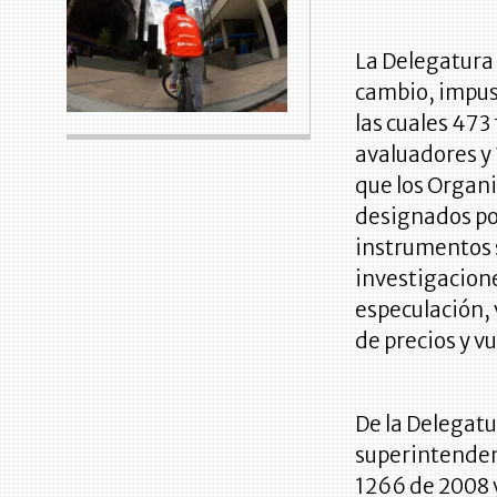
La Delegatura
cambio, impus
las cuales 473
avaluadores y 
que los Organ
designados por
instrumentos s
investigacion
especulación, 
de precios y v
De la Delegatu
superintenden
1266 de 2008 y