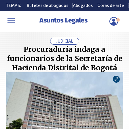
TEMAS:
TEMAS:
Bufetes de abogados
Bufetes de abogados
Abogados
Abogados
Obras de arte
Obras de arte
INICIO
ACTUALIDAD
Procuraduría indaga a funcionarios de la 
JUDICIAL
Procuraduría indaga a
funcionarios de la Secretaría de
Hacienda Distrital de Bogotá