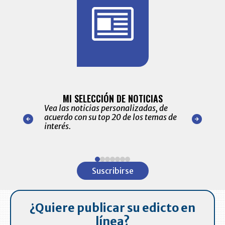
BITÁCORA 
ALERTAS
MI SELECCIÓN DE NOTICIAS
Recopilación
ónico las
Vea las noticias personalizadas, de
económicos 
r nuestro
acuerdo con su top 20 de los temas de
comportamie
amente para
interés.
de las 10.0
ventas en C
Item
1
Suscribirse
of
7
¿Quiere publicar su edicto en
línea?