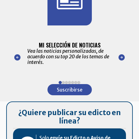
BITÁCORA 
ALERTAS
MI SELECCIÓN DE NOTICIAS
Recopilación
ónico las
Vea las noticias personalizadas, de
económicos 
r nuestro
acuerdo con su top 20 de los temas de
comportamie
amente para
interés.
de las 10.0
ventas en C
Item
1
Suscribirse
of
7
¿Quiere publicar su edicto en
línea?
Solo
envíe su Edicto o Aviso de