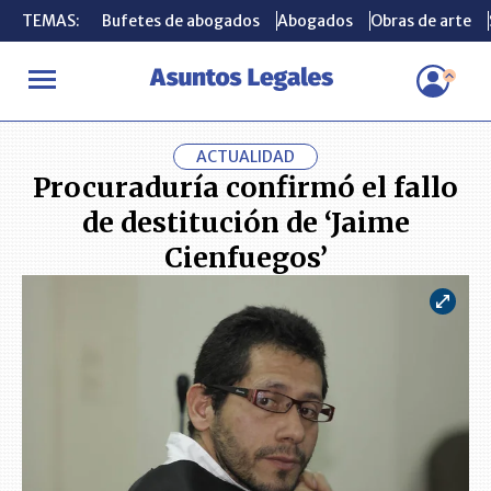
TEMAS:
TEMAS:
Bufetes de abogados
Bufetes de abogados
Abogados
Abogados
Obras de arte
Obras de arte
INICIO
ACTUALIDAD
Procuraduría confirmó el fallo de destituc
ACTUALIDAD
Procuraduría confirmó el fallo
de destitución de ‘Jaime
Cienfuegos’