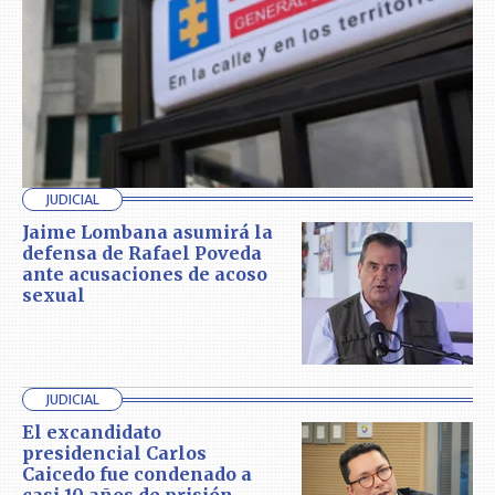
JUDICIAL
Jaime Lombana asumirá la
defensa de Rafael Poveda
ante acusaciones de acoso
sexual
JUDICIAL
El excandidato
presidencial Carlos
Caicedo fue condenado a