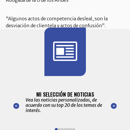
“Algunos actos de competencia desleal, son la
desviación de clientela y actos de confusión”.
BITÁCORA 
ALERTAS
MI SELECCIÓN DE NOTICIAS
Recopilación
ónico las
Vea las noticias personalizadas, de
económicos 
r nuestro
acuerdo con su top 20 de los temas de
comportamie
amente para
interés.
de las 10.0
ventas en C
Item