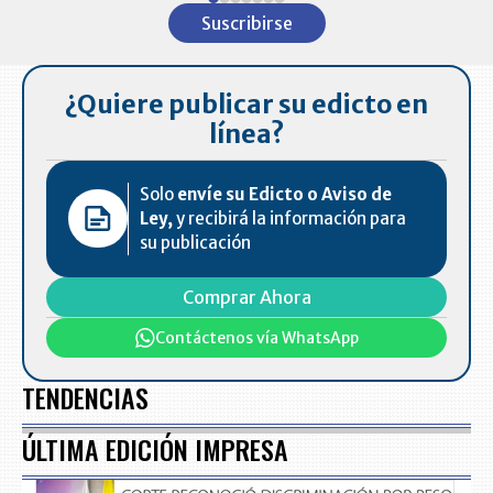
1
Suscribirse
of
7
¿Quiere publicar su edicto en
línea?
Solo
envíe su Edicto o Aviso de
Ley,
y recibirá la información para
su publicación
Comprar Ahora
Contáctenos vía WhatsApp
TENDENCIAS
ÚLTIMA EDICIÓN IMPRESA