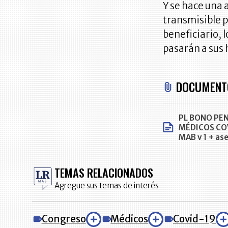
Y se hace una 
transmisible p
beneficiario, 
pasarán a sus 
DOCUMENT
PL BONO PE
MÉDICOS CO
MAB v 1 + ase
TEMAS RELACIONADOS
Agregue sus temas de interés
Congreso
Médicos
Covid-19