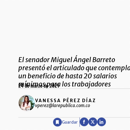
El senador Miguel Ángel Barreto
presentó el articulado que contempl
un beneficio de hasta 20 salarios
mínimos para los trabajadores
24 de marzo de 2021
VANESSA PÉREZ DÍAZ
vperez@larepublica.com.co
Guardar