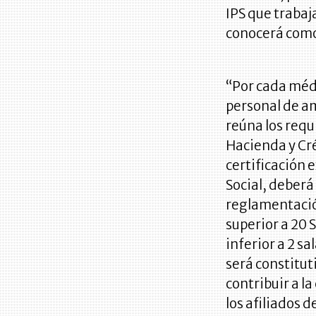
IPS que trabaj
conocerá com
“Por cada méd
personal de am
reúna los requi
Hacienda y Cré
certificación 
Social, deberá
reglamentació
superior a 20 
inferior a 2 s
será constitu
contribuir a l
los afiliados 