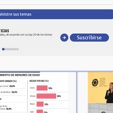
inistre sus temas
BITÁCORA EMPRESARIAL 10.000 LR
TICIAS
Recopilación clasificada por sectores económico
adas, de acuerdo con su top 20 de los temas
comportamiento general y detallado de las 10
Suscribirse
en ventas en Colombia