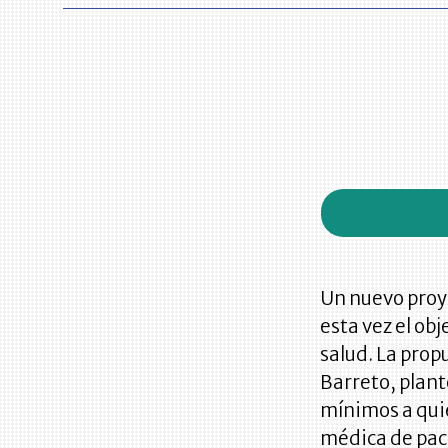
Un nuevo proye
esta vez el obj
salud. La prop
Barreto, plant
mínimos a qui
médica de paci