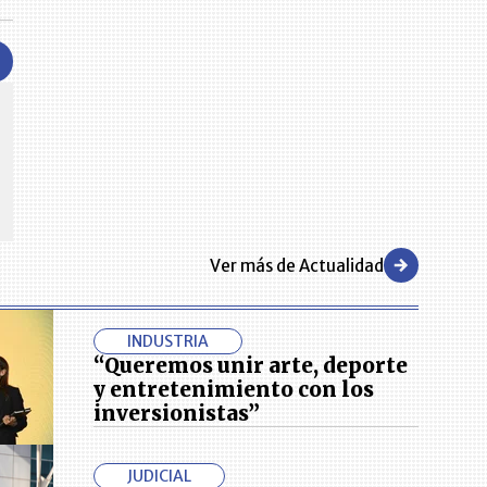
CENTRO DE CONVENCIONES
Reviva en primera fila todos los foros y cátedras LR. Espacios de
s y regiones del
conocimiento alrededor de los temas económicos, empresariales y
.000 primeras empresas
financieros que permiten el posicionamiento y desarrollo de los
negocios en el país.
Ver más de Actualidad
INDUSTRIA
“Queremos unir arte, deporte
y entretenimiento con los
inversionistas”
JUDICIAL