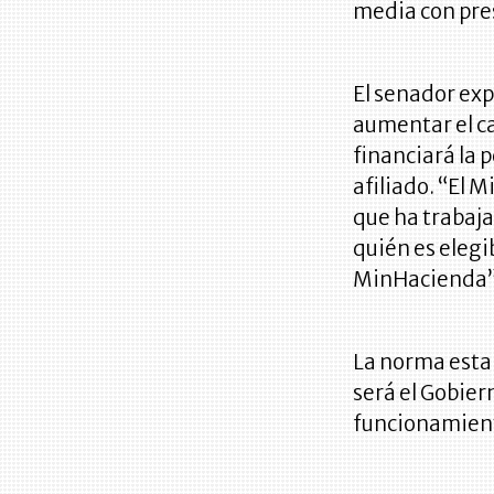
media con pres
El senador exp
aumentar el ca
financiará la 
afiliado. “El 
que ha trabaja
quién es elegi
MinHacienda”
La norma estab
será el Gobier
funcionamient