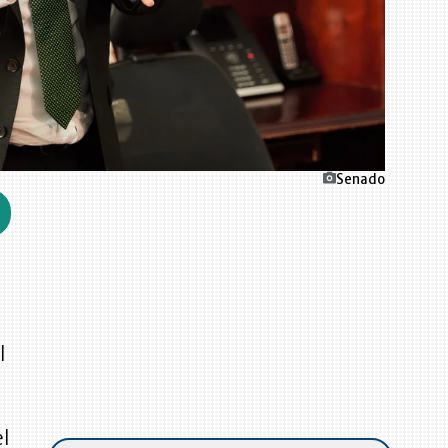
Senado
l
el