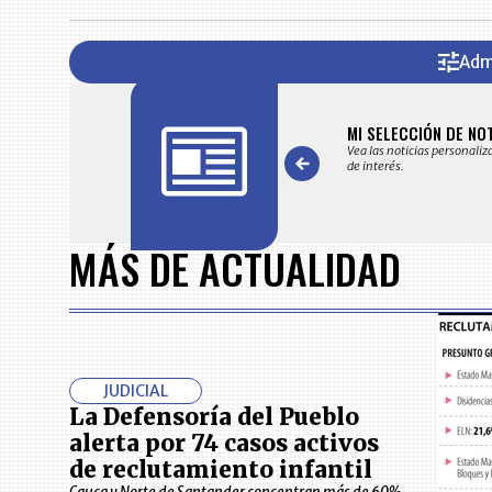
Adm
FICACIONES Y ALERTAS
MI SELECCIÓN DE NO
 en su correo electrónico las noticias seleccionadas por nuestro
Vea las noticias personaliz
 editorial exclusivamente para usted.
de interés.
Item
1
MÁS DE ACTUALIDAD
of
7
JUDICIAL
La Defensoría del Pueblo
alerta por 74 casos activos
de reclutamiento infantil