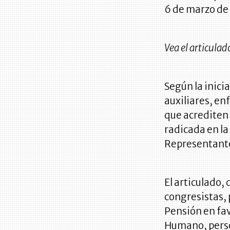
6 de marzo de
Vea el articulad
Según la inici
auxiliares, en
que acrediten 
radicada en la
Representant
El articulado,
congresistas, 
Pensión en fav
Humano, perso