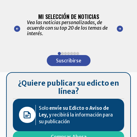
BITÁCORA 
ALERTAS
MI SELECCIÓN DE NOTICIAS
Recopilación
ónico las
Vea las noticias personalizadas, de
económicos 
r nuestro
acuerdo con su top 20 de los temas de
comportamie
amente para
interés.
de las 10.0
ventas en C
Item
1
Suscribirse
of
7
¿Quiere publicar su edicto en
línea?
Solo
envíe su Edicto o Aviso de
Ley,
y recibirá la información para
su publicación
Comprar Ahora