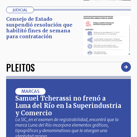
JUDICIAL
Consejo de Estado
suspendió resolución que
habilitó fines de semana
para contratación
PLEITOS
MARCAS
Samuel Tcherassi no frenó a
Luna del Río en la Superindustria
y Comercio
La SIC, en el examen de registrabilidad, encontró que la
marca Luna del Río incorpora elementos gráficos,
tipográficos y denominativos que le otorgan una
identidad propia