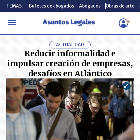
TEMAS:
TEMAS:
Bufetes de abogados
Bufetes de abogados
Abogados
Abogados
Obras de arte
Obras de arte
INICIO
ACTUALIDAD
Reducir informalidad e impulsar creación 
ACTUALIDAD
Reducir informalidad e
impulsar creación de empresas,
desafíos en Atlántico