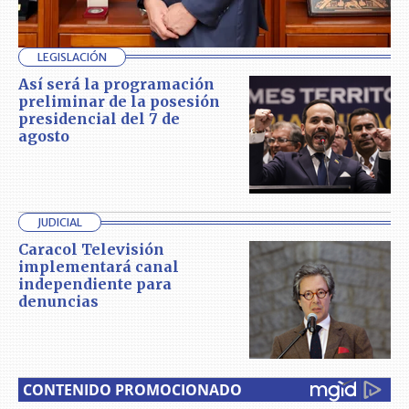
LEGISLACIÓN
Así será la programación
preliminar de la posesión
presidencial del 7 de
agosto
JUDICIAL
Caracol Televisión
implementará canal
independiente para
denuncias