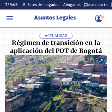
TEMAS:
TEMAS:
Bufetes de abogados
Bufetes de abogados
Abogados
Abogados
Obras de arte
Obras de arte
INICIO
ACTUALIDAD
Régimen de transición en la aplicación de
ACTUALIDAD
Régimen de transición en la
aplicación del POT de Bogotá