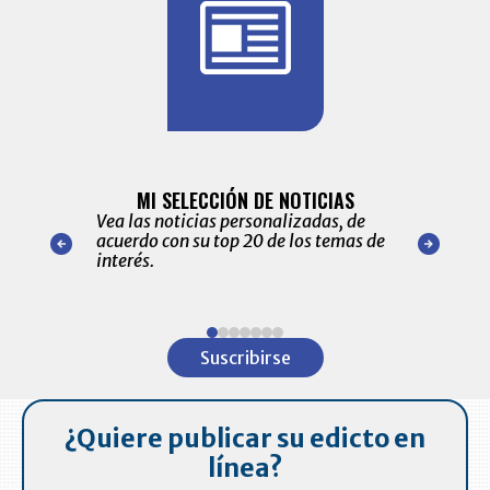
BITÁCORA 
ALERTAS
MI SELECCIÓN DE NOTICIAS
Recopilación
ónico las
Vea las noticias personalizadas, de
económicos 
r nuestro
acuerdo con su top 20 de los temas de
comportamie
amente para
interés.
de las 10.0
ventas en C
Item
1
Suscribirse
of
7
¿Quiere publicar su edicto en
línea?