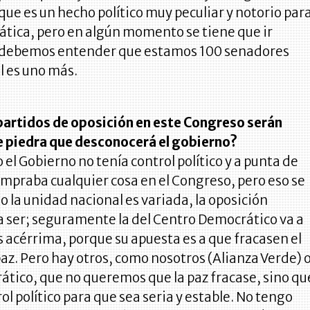
que es un hecho político muy peculiar y notorio par
ática, pero en algún momento se tiene que ir
 debemos entender que estamos 100 senadores
él es uno más.
 partidos de oposición en este Congreso serán
 piedra que desconocerá el gobierno?
 el Gobierno no tenía control político y a punta de
praba cualquier cosa en el Congreso, pero eso se
o la unidad nacional es variada, la oposición
a ser; seguramente la del Centro Democrático va a
acérrima, porque su apuesta es a que fracasen el
paz. Pero hay otros, como nosotros (Alianza Verde) 
ático, que no queremos que la paz fracase, sino qu
l político para que sea seria y estable. No tengo