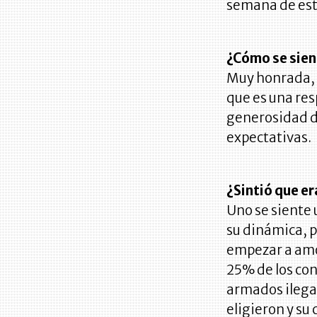
semana de estr
¿Cómo se sien
Muy honrada, 
que es una re
generosidad de
expectativas.
¿Sintió que e
Uno se siente 
su dinámica, 
empezar a amo
25% de los con
armados ilegal
eligieron y su