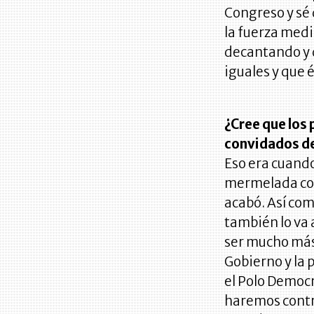
Congreso y sé 
la fuerza medi
decantando y
iguales y que 
¿Cree que los
convidados de
Eso era cuando
mermelada com
acabó. Así com
también lo va 
ser mucho más 
Gobierno y la 
el Polo Democr
haremos contro