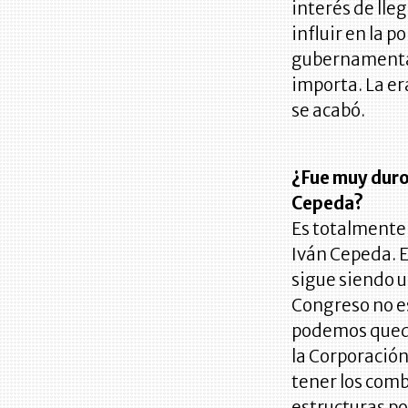
interés de lle
influir en la p
gubernamentale
importa. La e
se acabó.
¿Fue muy duro
Cepeda?
Es totalmente 
Iván Cepeda. E
sigue siendo u
Congreso no es
podemos queda
la Corporación
tener los comb
estructuras pol