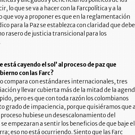
r, lo que se va a hacer con la Farcpolítica y a la
Lo que voy a proponer es que en la reglamentación
dico para la Paz se establezca con claridad que deb
 rasero de justicia transicional para los
.
le está cayendo el sol’ al proceso de paz que
bierno con las Farc?
o compara con estándares internacionales, tres
ación y llevar cubierta más de la mitad de la agen
pido, pero es que con toda razón los colombianos
to grado de impaciencia, porque quisiéramos que 
el proceso hubiese un desescalonamiento del
e se empezaran a sentir los beneficios de que baje el
rra; eso no está ocurriendo. Siento que las Farc