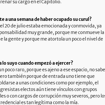
enar su cargo en el Capitolio.
te a una semana de haber ocupado su curul?
el 20 de julio estaba emocionada y conmovida, ya
sponsabilidad muy grande, porque me conmueve la
 la gente y porque me atortola un poco el nivel de
ra lo suyo cuando empezó a ejercer?
un poco raro, porque es ajeno a ese espacio, no sab
pero también porque de entrada uno tiene que
ldarse a unas condiciones como por ejemplo, el
gresistas electos aún tiene vínculos con grupos
es o con cargos de corrupción muy severos, pero lo
 credencial es tan legítima como la mía.