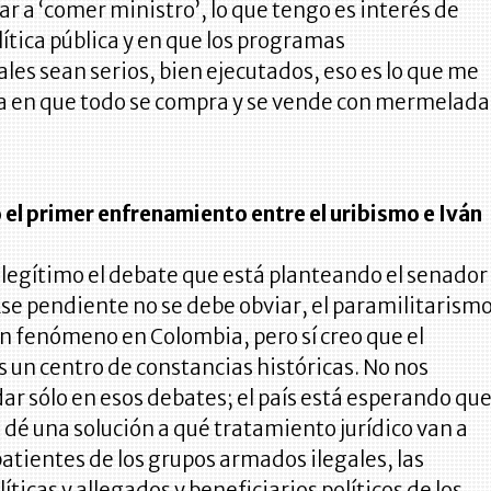
gar a ‘comer ministro’, lo que tengo es interés de
olítica pública y en que los programas
s sean serios, bien ejecutados, eso es lo que me
ra en que todo se compra y se vende con mermelada
 el primer enfrenamiento entre el uribismo e Iván
legítimo el debate que está planteando el senador
se pendiente no se debe obviar, el paramilitarism
n fenómeno en Colombia, pero sí creo que el
 un centro de constancias históricas. No nos
r sólo en esos debates; el país está esperando qu
 dé una solución a qué tratamiento jurídico van a
atientes de los grupos armados ilegales, las
íticas y allegados y beneficiarios políticos de los