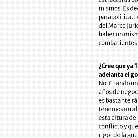
mismos. Es deci
parapolítica. 
del Marco Jurí
haber un mismo
combatientes
¿Cree que ya ‘
adelanta el go
No. Cuando un
años de negoci
es bastante rá
tenemos un al
esta altura d
conflicto y qu
rigor de la gue