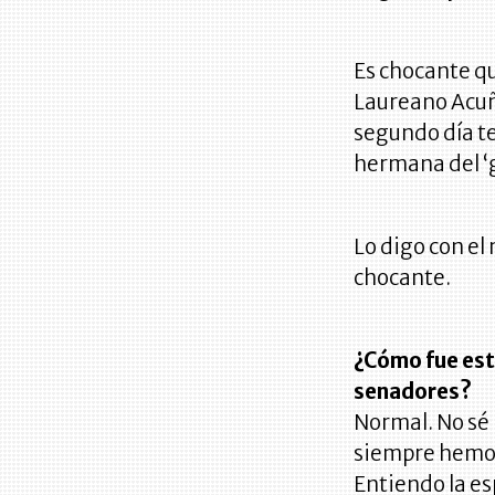
Es chocante qu
Laureano Acuña
segundo día te
hermana del ‘g
Lo digo con el
chocante.
¿Cómo fue est
senadores?
Normal. No sé 
siempre hemos
Entiendo la es